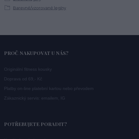
Barevné/vzorované legíny
PROČ NAKUPOVAT U NÁS?
Originální fitness kousky
Doprava od 69,- Kč
Platby on-line platební kartou nebo převodem
Zákaznický servis: emailem, IG
POTŘEBUJETE PORADIT?