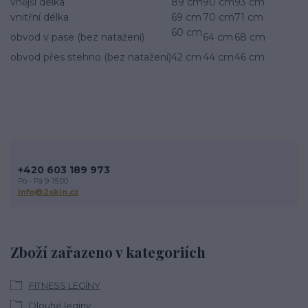
vnější délka
89 cm
90 cm
93 cm
vnitřní délka
69 cm
70 cm
71 cm
60 cm
obvod v pase (bez natažení)
64 cm
68 cm
obvod přes stehno (bez natažení)
42 cm
44 cm
46 cm
+420 603 189 973
Po - Pá 9-15:00
info@2skin.cz
Zboží zařazeno v kategoriích
FITNESS LEGÍNY
Dlouhé legíny