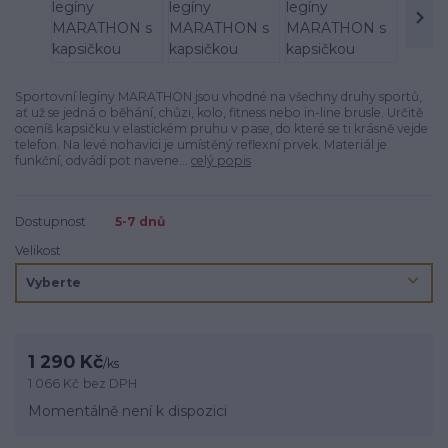
Sportovní legíny MARATHON jsou vhodné na všechny druhy sportů,
ať už se jedná o běhání, chůzi, kolo, fitness nebo in-line brusle. Určitě
oceníš kapsičku v elastickém pruhu v pase, do které se ti krásně vejde
telefon. Na levé nohavici je umístěný reflexní prvek. Materiál je
funkční, odvádí pot navene...
celý popis
Dostupnost
5-7 dnů
Velikost
1 290 Kč
/
ks
1 066 Kč
bez DPH
Momentálně není k dispozici