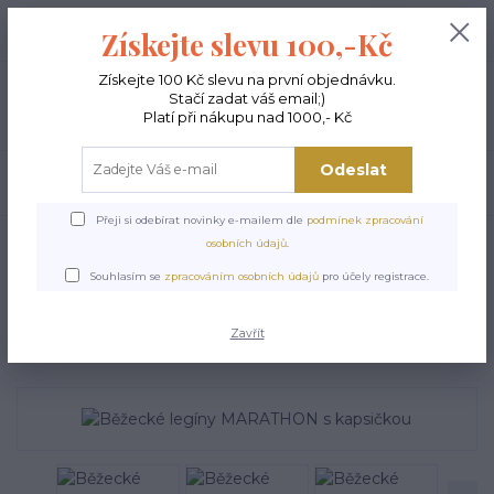
+420 603 189 973
0
ks
Získejte slevu 100,-Kč
0,00 Kč
Po - Pá 9-15:00
Získejte 100 Kč slevu na první objednávku.
Stačí zadat váš email;)
Menu
Platí při nákupu nad 1000,- Kč
Odeslat
Hledat
Přeji si odebírat novinky e-mailem dle
podmínek zpracování
Úvod
FITNESS LEGÍNY
Běžecké legíny MARATHON s kapsičkou
osobních údajů
.
Běžecké legíny MARATHON
Souhlasím se
zpracováním osobních údajů
pro účely registrace.
s kapsičkou
Zavřít