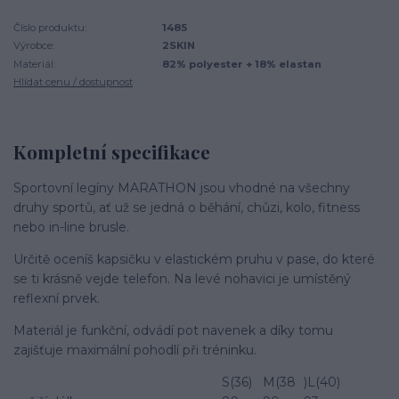
Číslo produktu:
1485
Výrobce:
2SKIN
Materiál:
82% polyester + 18% elastan
Hlídat cenu / dostupnost
Kompletní specifikace
Sportovní legíny MARATHON jsou vhodné na všechny
druhy sportů, ať už se jedná o běhání, chůzi, kolo, fitness
nebo in-line brusle.
Určitě oceníš kapsičku v elastickém pruhu v pase, do které
se ti krásně vejde telefon. Na levé nohavici je umístěný
reflexní prvek.
Materiál je funkční, odvádí pot navenek a díky tomu
zajišťuje maximální pohodlí při tréninku.
S(36)
M(38
)L(40)