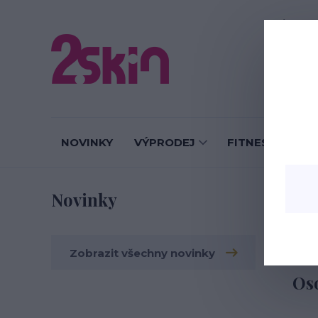
O nás
J
NOVINKY
VÝPRODEJ
FITNESS LEGÍN
Re
Novinky
Zobrazit všechny novinky
Os