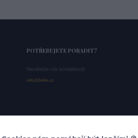
POTŘEBUJETE PORADIT?
Neváhejte nás kontaktovat:
info@2skin.cz