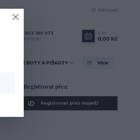
Přihlášení
0
ks
+420 603 189 973
0,00 Kč
Po - Pá 9-15:00
TANEČNÍ BOTY A PIŠKOTY
Více
Registrovat přes:
Registrovat přes mojeID