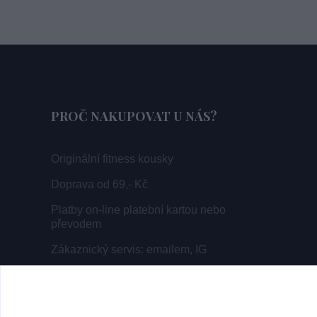
PROČ NAKUPOVAT U NÁS?
Originální fitness kousky
Doprava od 69,- Kč
Platby on-line platební kartou nebo
převodem
Zákaznický servis: emailem, IG