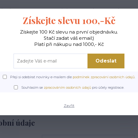
ak nakupovat
Doprava a platba
Kontakty
Více
Získejte slevu 100,-Kč
Získejte 100 Kč slevu na první objednávku.
Hledat
Stačí zadat váš email;)
Platí při nákupu nad 1000,- Kč
Odeslat
Y
TOPY A TRIČKA
SPORTOVNÍ PODPRSENKY
Přeji si odebírat novinky e-mailem dle
podmínek zpracování osobních údajů
.
gistrace
Souhlasím se
zpracováním osobních údajů
pro účely registrace.
Zavřít
obní údaje