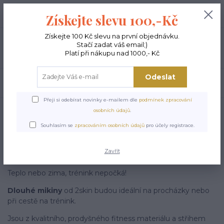
+420 603 189 973
0
ks
Získejte slevu 100,-Kč
0,00 Kč
Po - Pá 9-15:00
Získejte 100 Kč slevu na první objednávku.
Stačí zadat váš email;)
Menu
Platí při nákupu nad 1000,- Kč
Odeslat
Hledat
Přeji si odebírat novinky e-mailem dle
podmínek zpracování
Úvod
DÁMSKÉ MIKINY
osobních údajů
.
Dámské
Souhlasím se
zpracováním osobních údajů
pro účely registrace.
mikiny
Zavřít
Teplo nebo zima, trénink nepočká!
Dlouhé mikiny
od 2skin budou ideální na procházky nebo
při cestě na trénink.
Jsou z kvalitního, prodyšného fitness materiálu a střihem