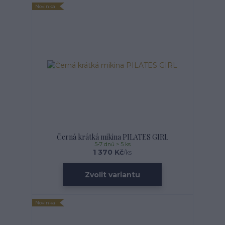
Novinka
Černá krátká mikina PILATES GIRL
5-7 dnů > 5 ks
1 370 Kč
/
ks
Zvolit variantu
Novinka