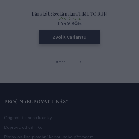
Dámská běžecká mikina TIME TO RUN
5-7 dnů > 5 ks
1 449 Kč
/
ks
Zvolit variantu
strana
z 1
PROČ NAKUPOVAT U NÁS?
Originální fitness kousky
Doprava od 69,- Kč
Platby on-line platební kartou nebo převodem