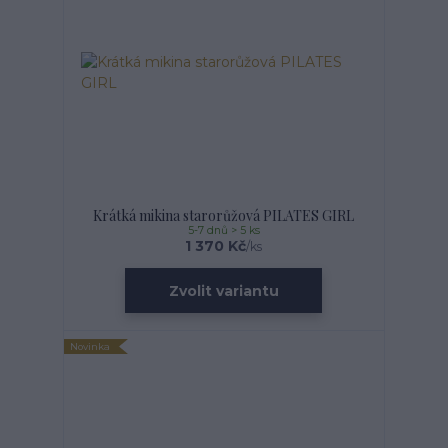
Krátká mikina starorůžová PILATES GIRL
5-7 dnů > 5 ks
1 370 Kč
/
ks
Zvolit variantu
Novinka