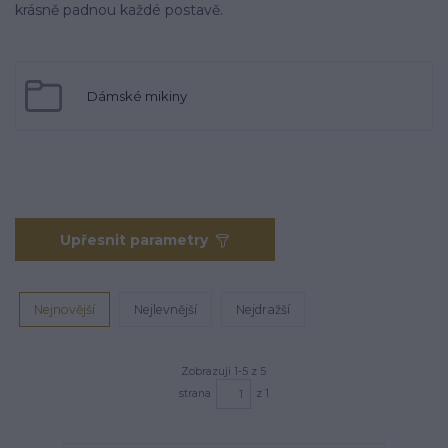
krásně padnou každé postavě.
Dámské mikiny
Upřesnit parametry
Nejnovější
Nejlevnější
Nejdražší
Zobrazuji 1-5 z 5
strana
z 1