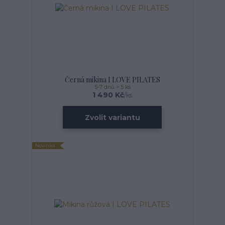
Černá mikina I LOVE PILATES
5-7 dnů > 5 ks
1 490 Kč
/
ks
Zvolit variantu
Novinka