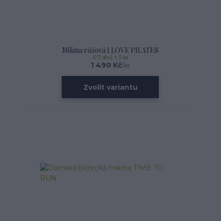
Mikina růžová I LOVE PILATES
5-7 dnů > 5 ks
1 490 Kč
/
ks
Zvolit variantu