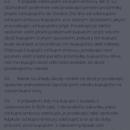
5.4. V případě odstoupení od kupní smlouvy dle čl. 5.2
obchodních podmínek vrátí prodávající peněžní prostředky
přijaté od kupujícího do čtrnácti (14) dnů od odstoupení
od kupní smlouvy kupujícím, a to stejným způsobem, jakým
je prodávající od kupujícího přijal. Prodávající je taktéž
oprávněn vrátit plnění poskytnuté kupujícím již při vrácení
zboží kupujícím či jiným způsobem, pokud s tím kupující
bude souhlasit a nevzniknou tím kupujícímu další náklady.
Odstoupí-li kupující od kupní smlouvy, prodávající není
povinen vrátit přijaté peněžní prostředky kupujícímu dříve,
než mu kupující zboží vrátí nebo prokáže, že zboží
prodávajícímu odeslal.
5.5. Nárok na úhradu škody vzniklé na zboží je prodávající
oprávněn jednostranně započíst proti nároku kupujícího na
vrácení kupní ceny.
5.6. V případech, kdy má kupující v souladu s
ustanovením § 1829 odst. 1 občanského zákoníku právo
od kupní smlouvy odstoupit, je prodávající také oprávněn
kdykoliv od kupní smlouvy odstoupit, a to až do doby
převzetí zboží kupujícím. V takovém případě vrátí