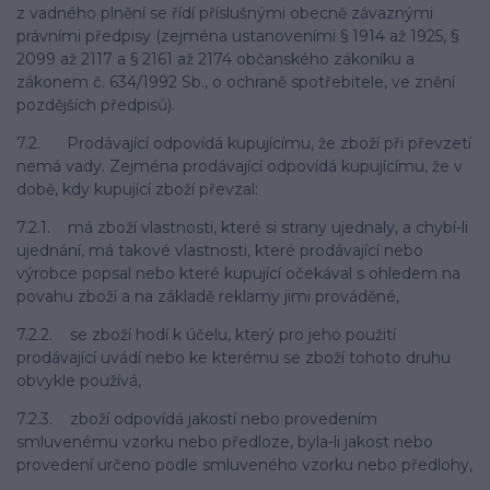
z vadného plnění se řídí příslušnými obecně závaznými
právními předpisy (zejména ustanoveními § 1914 až 1925, §
2099 až 2117 a § 2161 až 2174 občanského zákoníku a
zákonem č. 634/1992 Sb., o ochraně spotřebitele, ve znění
pozdějších předpisů).
7.2. Prodávající odpovídá kupujícímu, že zboží při převzetí
nemá vady. Zejména prodávající odpovídá kupujícímu, že v
době, kdy kupující zboží převzal:
7.2.1. má zboží vlastnosti, které si strany ujednaly, a chybí-li
ujednání, má takové vlastnosti, které prodávající nebo
výrobce popsal nebo které kupující očekával s ohledem na
povahu zboží a na základě reklamy jimi prováděné,
7.2.2. se zboží hodí k účelu, který pro jeho použití
prodávající uvádí nebo ke kterému se zboží tohoto druhu
obvykle používá,
7.2.3. zboží odpovídá jakostí nebo provedením
smluvenému vzorku nebo předloze, byla-li jakost nebo
provedení určeno podle smluveného vzorku nebo předlohy,