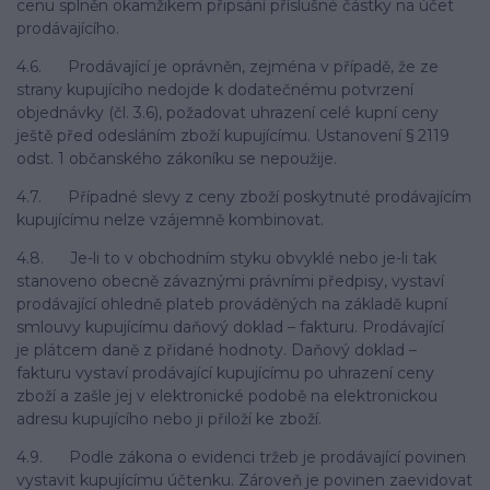
cenu splněn okamžikem připsání příslušné částky na účet
prodávajícího.
4.6. Prodávající je oprávněn, zejména v případě, že ze
strany kupujícího nedojde k dodatečnému potvrzení
objednávky (čl. 3.6), požadovat uhrazení celé kupní ceny
ještě před odesláním zboží kupujícímu. Ustanovení § 2119
odst. 1 občanského zákoníku se nepoužije.
4.7. Případné slevy z ceny zboží poskytnuté prodávajícím
kupujícímu nelze vzájemně kombinovat.
4.8. Je-li to v obchodním styku obvyklé nebo je-li tak
stanoveno obecně závaznými právními předpisy, vystaví
prodávající ohledně plateb prováděných na základě kupní
smlouvy kupujícímu daňový doklad – fakturu. Prodávající
je plátcem daně z přidané hodnoty. Daňový doklad –
fakturu vystaví prodávající kupujícímu po uhrazení ceny
zboží a zašle jej v elektronické podobě na elektronickou
adresu kupujícího nebo ji přiloží ke zboží.
4.9. Podle zákona o evidenci tržeb je prodávající povinen
vystavit kupujícímu účtenku. Zároveň je povinen zaevidovat