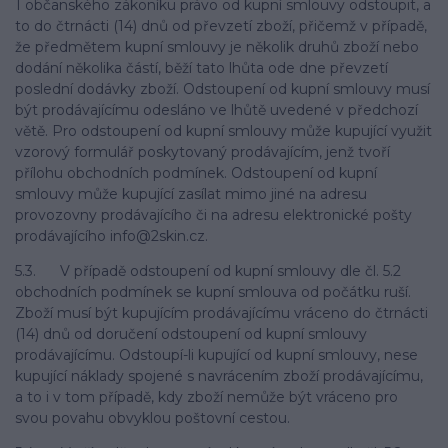
1 občanského zákoníku právo od kupní smlouvy odstoupit, a
to do čtrnácti (14) dnů od převzetí zboží, přičemž v případě,
že předmětem kupní smlouvy je několik druhů zboží nebo
dodání několika částí, běží tato lhůta ode dne převzetí
poslední dodávky zboží. Odstoupení od kupní smlouvy musí
být prodávajícímu odesláno ve lhůtě uvedené v předchozí
větě. Pro odstoupení od kupní smlouvy může kupující využit
vzorový formulář poskytovaný prodávajícím, jenž tvoří
přílohu obchodních podmínek. Odstoupení od kupní
smlouvy může kupující zasílat mimo jiné na adresu
provozovny prodávajícího či na adresu elektronické pošty
prodávajícího info@2skin.cz.
5.3. V případě odstoupení od kupní smlouvy dle čl. 5.2
obchodních podmínek se kupní smlouva od počátku ruší.
Zboží musí být kupujícím prodávajícímu vráceno do čtrnácti
(14) dnů od doručení odstoupení od kupní smlouvy
prodávajícímu. Odstoupí-li kupující od kupní smlouvy, nese
kupující náklady spojené s navrácením zboží prodávajícímu,
a to i v tom případě, kdy zboží nemůže být vráceno pro
svou povahu obvyklou poštovní cestou.