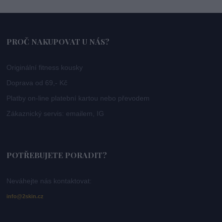
PROČ NAKUPOVAT U NÁS?
Originální fitness kousky
Doprava od 69,- Kč
Platby on-line platební kartou nebo převodem
Zákaznický servis: emailem, IG
POTŘEBUJETE PORADIT?
Neváhejte nás kontaktovat:
info@2skin.cz