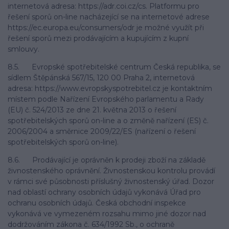
internetová adresa: https://adr.coi.cz/cs. Platformu pro
řešení sporů on-line nacházející se na internetové adrese
https://ec.europa.eu/consumers/odr je možné využít při
řešení sporů mezi prodávajícím a kupujícím z kupní
smlouvy.
8.5. Evropské spotřebitelské centrum Česká republika, se
sídlem Štěpánská 567/15, 120 00 Praha 2, internetová
adresa: https://www.evropskyspotrebitel.cz je kontaktním
místem podle Nařízení Evropského parlamentu a Rady
(EU) č. 524/2013 ze dne 21. května 2013 o řešení
spotřebitelských sporů on-line a o změně nařízení (ES) č.
2006/2004 a směrnice 2009/22/ES (nařízení o řešení
spotřebitelských sporů on-line).
8.6. Prodávající je oprávněn k prodeji zboží na základě
živnostenského oprávnění. Živnostenskou kontrolu provádí
v rámci své působnosti příslušný živnostenský úřad. Dozor
nad oblastí ochrany osobních údajů vykonává Úřad pro
ochranu osobních údajů. Česká obchodní inspekce
vykonává ve vymezeném rozsahu mimo jiné dozor nad
dodržováním zákona č. 634/1992 Sb., o ochraně