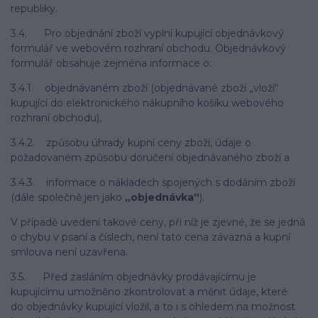
republiky.
3.4. Pro objednání zboží vyplní kupující objednávkový
formulář ve webovém rozhraní obchodu. Objednávkový
formulář obsahuje zejména informace o:
3.4.1. objednávaném zboží (objednávané zboží „vloží“
kupující do elektronického nákupního košíku webového
rozhraní obchodu),
3.4.2. způsobu úhrady kupní ceny zboží, údaje o
požadovaném způsobu doručení objednávaného zboží a
3.4.3. informace o nákladech spojených s dodáním zboží
(dále společně jen jako
„objednávka“
).
V případě uvedení takové ceny, při níž je zjevné, že se jedná
o chybu v psaní a číslech, není tato cena závazná a kupní
smlouva není uzavřena.
3.5. Před zasláním objednávky prodávajícímu je
kupujícímu umožněno zkontrolovat a měnit údaje, které
do objednávky kupující vložil, a to i s ohledem na možnost