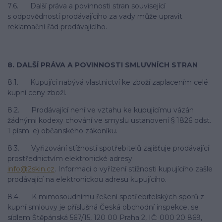
7.6. Další práva a povinnosti stran související
s odpovědností prodávajícího za vady může upravit
reklamační řád prodávajícího.
8. DALŠÍ PRÁVA A POVINNOSTI SMLUVNÍCH STRAN
8.1. Kupující nabývá vlastnictví ke zboží zaplacením celé
kupní ceny zboží.
8.2. Prodávající není ve vztahu ke kupujícímu vázán
žádnými kodexy chování ve smyslu ustanovení § 1826 odst.
1 písm. e) občanského zákoníku.
8.3. Vyřizování stížností spotřebitelů zajišťuje prodávající
prostřednictvím elektronické adresy
info@2skin.cz
. Informaci o vyřízení stížnosti kupujícího zašle
prodávající na elektronickou adresu kupujícího.
8.4. K mimosoudnímu řešení spotřebitelských sporů z
kupní smlouvy je příslušná Česká obchodní inspekce, se
sídlem Štěpánská 567/15, 120 00 Praha 2, IČ: 000 20 869,