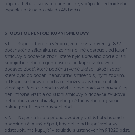
přijatou tržbu u správce daně online; v případě technického
výpadku pak nejpozději do 48 hodin.
5. ODSTOUPENÍ OD KUPNÍ SMLOUVY
5.1. Kupující bere na vědomí, že dle ustanovení § 1837
občanského zákoníku, nelze mimo jiné odstoupit od kupní
smlouvy o dodávce zboží, které bylo upraveno podle přání
kupujícího nebo pro jeho osobu, od kupní smlouvy o
dodávce zboží, které podléhá rychlé zkáze, jakož i zboží,
které bylo po dodání nenávratně smíseno s jiným zbožím,
od kupní smlouvy o dodávce zboží v uzavřeném obalu,
které spotřebitel z obalu vyňal a z hygienických důvodů jej
není možné vrátit a od kupní smlouvy o dodávce zvukové
nebo obrazové nahrávky nebo počítačového programu,
pokud porušil jejich původní obal.
5.2. Nejedná-li se o případ uvedený v čl. 5.1 obchodních
podmínek či o jiný případ, kdy nelze od kupní smlouvy
odstoupit, má kupující v souladu s ustanovením § 1829 odst.