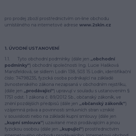
pro prodej zboží prostřednictvím on-line obchodu
umístěného na internetové adrese
www.2skin.cz
1. ÚVODNÍ USTANOVENÍ
1.1. Tyto obchodní podmínky (dále jen
„obchodní
podmínky“
) obchodní společnosti Ing. Lucie Hašková
Mansfeldová, se sídlem Lodín 138, 503 15 Lodín, identifikační
číslo: 74798235, fyzická osoba podnikající na základě
živnostenského zákona nezapsaná v obchodním rejstříku,
(dále jen
„prodávající“
) upravují v souladu s ustanovením §
1751 odst. 1 zákona č. 89/2012 Sb., občanský zákoník, ve
znění pozdějších předpisů (dále jen
„občanský zákoník“
)
vzájemná práva a povinnosti smluvních stran vzniklé
v souvislosti nebo na základě kupní smlouvy (dále jen
„kupní smlouva“
) uzavírané mezi prodávajícím a jinou
fyzickou osobou (dále jen
„kupující“
) prostřednictvím
internetového obchodu prodávajícího. Internetový obchod