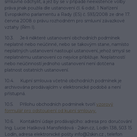
smluvně odchýlit, a jež by se v případě neexistence volby
práva jinak použila dle ustanovení čl. 6 odst. 1 Nařízení
Evropského parlamentu a Rady (ES) č. 593/2008 ze dne 17.
června 2008 o právu rozhodném pro smluvní závazkové
vztahy (Řím I).
10.3. Je-li některé ustanovení obchodních podmínek
neplatné nebo neúčinné, nebo se takovým stane, namísto
neplatných ustanovení nastoupí ustanovení, jehož smysl se
neplatnému ustanovení co nejvíce přibližuje. Neplatností
nebo neúčinností jednoho ustanovení není dotčena
platnost ostatních ustanovení.
10.4. Kupní smlouva včetně obchodních podmínek je
archivována prodávajícím v elektronické podobě a není
přístupná.
10.5. Přílohu obchodních podmínek tvoří
vzorový
formulář pro odstoupení od kupní smlouvy.
10.6. Kontaktní údaje prodávajícího: adresa pro doručování
Ing. Lucie Hašková Mansfeldová - 2skin.cz, Lodín 138, 503 15
Lodín, adresa elektronické pošty info@2skin.cz , telefon