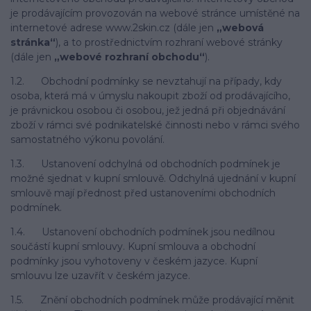
je prodávajícím provozován na webové stránce umístěné na
internetové adrese www.2skin.cz (dále jen
„webová
stránka“
), a to prostřednictvím rozhraní webové stránky
(dále jen
„webové rozhraní obchodu“
).
1.2. Obchodní podmínky se nevztahují na případy, kdy
osoba, která má v úmyslu nakoupit zboží od prodávajícího,
je právnickou osobou či osobou, jež jedná při objednávání
zboží v rámci své podnikatelské činnosti nebo v rámci svého
samostatného výkonu povolání.
1.3. Ustanovení odchylná od obchodních podmínek je
možné sjednat v kupní smlouvě. Odchylná ujednání v kupní
smlouvě mají přednost před ustanoveními obchodních
podmínek.
1.4. Ustanovení obchodních podmínek jsou nedílnou
součástí kupní smlouvy. Kupní smlouva a obchodní
podmínky jsou vyhotoveny v českém jazyce. Kupní
smlouvu lze uzavřít v českém jazyce.
1.5. Znění obchodních podmínek může prodávající měnit