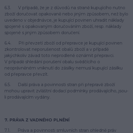
6.3. V případě, že je z důvodů na straně kupujícího nutno
zboží doručovat opakovaně nebo jiným způsobem, než bylo
uvedeno v objednávce, je kupující povinen uhradit náklady
spojené s opakovaným doručováním zboží, resp. náklady
spojené s jiným způsobem doručení.
6.4. Při převzetí zboží od přepravce je kupující povinen
zkontrolovat neporušenost obalů zboží a v případě
jakýchkoliv závad toto neprodleně oznámit přepravci.
V případě shledání porušení obalu svědčícího o
neoprávněném vniknutí do zásilky nemusí kupující zásilku
od přepravce převzít.
6.5. Další práva a povinnosti stran při přepravě zboží
mohou upravit zvláštní dodací podmínky prodávajícího, jsou-
li prodávajícím vydány.
7. PRÁVA Z VADNÉHO PLNĚNÍ
7.1. Práva a povinnosti smluvních stran ohledně práv