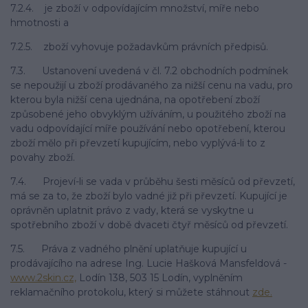
7.2.4. je zboží v odpovídajícím množství, míře nebo
hmotnosti a
7.2.5. zboží vyhovuje požadavkům právních předpisů.
7.3. Ustanovení uvedená v čl. 7.2 obchodních podmínek
se nepoužijí u zboží prodávaného za nižší cenu na vadu, pro
kterou byla nižší cena ujednána, na opotřebení zboží
způsobené jeho obvyklým užíváním, u použitého zboží na
vadu odpovídající míře používání nebo opotřebení, kterou
zboží mělo při převzetí kupujícím, nebo vyplývá-li to z
povahy zboží.
7.4. Projeví-li se vada v průběhu šesti měsíců od převzetí,
má se za to, že zboží bylo vadné již při převzetí. Kupující je
oprávněn uplatnit právo z vady, která se vyskytne u
spotřebního zboží v době dvaceti čtyř měsíců od převzetí.
7.5. Práva z vadného plnění uplatňuje kupující u
prodávajícího na adrese Ing. Lucie Hašková Mansfeldová -
www.2skin.cz,
Lodín 138, 503 15 Lodín, vyplněním
reklamačního protokolu, který si můžete stáhnout
zde.