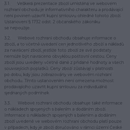
3.1. Veškerá prezentace zboží umístěná ve webovém
rozhraní obchodu je informativního charakteru a prodávající
není povinen uzavřít kupní smlouvu ohledně tohoto zboží.
Ustanovení § 1732 odst. 2 občanského zákoníku
se nepoužije.
3.2. Webové rozhraní obchodu obsahuje informace o
zboží, a to včetně uvedení cen jednotlivého zboží a nákladů
za navrácení zboží, jestliže toto zboží ze své podstaty
nemůže být navráceno obvyklou poštovní cestou. Ceny
zboží jsou uvedeny včetně daně z přidané hodnoty a všech
souvisejících poplatků. Ceny zboží zůstávají v platnosti
po dobu, kdy jsou zobrazovány ve webovém rozhraní
obchodu. Tímto ustanovením není omezena možnost
prodávajícího uzavřít kupní smlouvu za individuálně
sjednaných podmínek.
3.3. Webové rozhraní obchodu obsahuje také informace
o nákladech spojených s balením a dodáním zboží.
Informace o nákladech spojených s balením a dodáním
zboží uvedené ve webovém rozhraní obchodu platí pouze
v případech, kdy je zboží doručováno v rámci území České