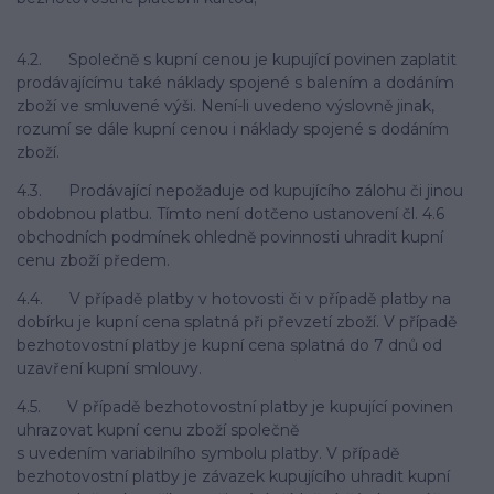
4.2. Společně s kupní cenou je kupující povinen zaplatit
prodávajícímu také náklady spojené s balením a dodáním
zboží ve smluvené výši. Není-li uvedeno výslovně jinak,
rozumí se dále kupní cenou i náklady spojené s dodáním
zboží.
4.3. Prodávající nepožaduje od kupujícího zálohu či jinou
obdobnou platbu. Tímto není dotčeno ustanovení čl. 4.6
obchodních podmínek ohledně povinnosti uhradit kupní
cenu zboží předem.
4.4. V případě platby v hotovosti či v případě platby na
dobírku je kupní cena splatná při převzetí zboží. V případě
bezhotovostní platby je kupní cena splatná do 7 dnů od
uzavření kupní smlouvy.
4.5. V případě bezhotovostní platby je kupující povinen
uhrazovat kupní cenu zboží společně
s uvedením variabilního symbolu platby. V případě
bezhotovostní platby je závazek kupujícího uhradit kupní