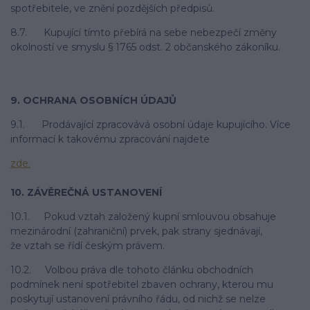
spotřebitele, ve znění pozdějších předpisů.
8.7. Kupující tímto přebírá na sebe nebezpečí změny
okolností ve smyslu § 1765 odst. 2 občanského zákoníku.
9. OCHRANA OSOBNÍCH ÚDAJŮ
9.1. Prodávající zpracovává osobní údaje kupujícího. Více
informací k takovému zpracování najdete
zde.
10. ZÁVĚREČNÁ USTANOVENÍ
10.1. Pokud vztah založený kupní smlouvou obsahuje
mezinárodní (zahraniční) prvek, pak strany sjednávají,
že vztah se řídí českým právem.
10.2. Volbou práva dle tohoto článku obchodních
podmínek není spotřebitel zbaven ochrany, kterou mu
poskytují ustanovení právního řádu, od nichž se nelze