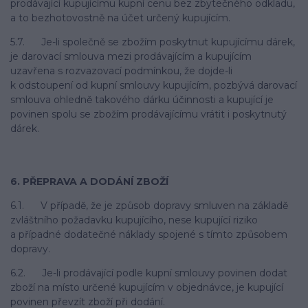
prodávající kupujícímu kupní cenu bez zbytečného odkladu,
a to bezhotovostně na účet určený kupujícím.
5.7. Je-li společně se zbožím poskytnut kupujícímu dárek,
je darovací smlouva mezi prodávajícím a kupujícím
uzavřena s rozvazovací podmínkou, že dojde-li
k odstoupení od kupní smlouvy kupujícím, pozbývá darovací
smlouva ohledně takového dárku účinnosti a kupující je
povinen spolu se zbožím prodávajícímu vrátit i poskytnutý
dárek.
6. PŘEPRAVA A DODÁNÍ ZBOŽÍ
6.1. V případě, že je způsob dopravy smluven na základě
zvláštního požadavku kupujícího, nese kupující riziko
a případné dodatečné náklady spojené s tímto způsobem
dopravy.
6.2. Je-li prodávající podle kupní smlouvy povinen dodat
zboží na místo určené kupujícím v objednávce, je kupující
povinen převzít zboží při dodání.