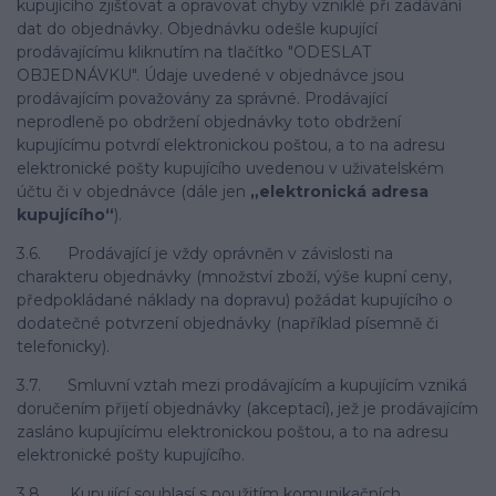
kupujícího zjišťovat a opravovat chyby vzniklé při zadávání
dat do objednávky. Objednávku odešle kupující
prodávajícímu kliknutím na tlačítko "ODESLAT
OBJEDNÁVKU". Údaje uvedené v objednávce jsou
prodávajícím považovány za správné. Prodávající
neprodleně po obdržení objednávky toto obdržení
kupujícímu potvrdí elektronickou poštou, a to na adresu
elektronické pošty kupujícího uvedenou v uživatelském
účtu či v objednávce (dále jen
„elektronická adresa
kupujícího“
).
3.6. Prodávající je vždy oprávněn v závislosti na
charakteru objednávky (množství zboží, výše kupní ceny,
předpokládané náklady na dopravu) požádat kupujícího o
dodatečné potvrzení objednávky (například písemně či
telefonicky).
3.7. Smluvní vztah mezi prodávajícím a kupujícím vzniká
doručením přijetí objednávky (akceptací), jež je prodávajícím
zasláno kupujícímu elektronickou poštou, a to na adresu
elektronické pošty kupujícího.
3.8. Kupující souhlasí s použitím komunikačních