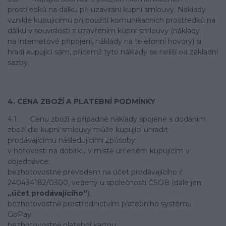
prostředků na dálku při uzavírání kupní smlouvy. Náklady
vzniklé kupujícímu při použití komunikačních prostředků na
dálku v souvislosti s uzavřením kupní smlouvy (náklady
na internetové připojení, náklady na telefonní hovory) si
hradí kupující sám, přičemž tyto náklady se neliší od základní
sazby.
4. CENA ZBOŽÍ A PLATEBNÍ PODMÍNKY
4.1. Cenu zboží a případné náklady spojené s dodáním
zboží dle kupní smlouvy může kupující uhradit
prodávajícímu následujícími způsoby:
v hotovosti na dobírku v místě určeném kupujícím v
objednávce;
bezhotovostně převodem na účet prodávajícího č.
240434182/0300, vedený u společnosti ČSOB (dále jen
„účet prodávajícího“
);
bezhotovostně prostřednictvím platebního systému
GoPay;
bezhotovostně platební kartou;