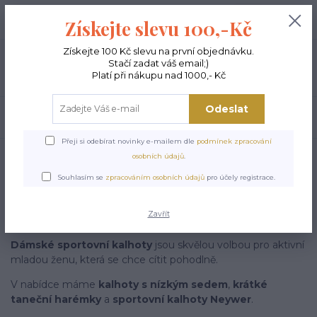
+420 603 189 973
0
ks
Získejte slevu 100,-Kč
0,00 Kč
Po - Pá 9-15:00
Získejte 100 Kč slevu na první objednávku.
Stačí zadat váš email;)
Menu
Platí při nákupu nad 1000,- Kč
Odeslat
Hledat
Přeji si odebírat novinky e-mailem dle
podmínek zpracování
Úvod
VÝPRODEJ
Sportovní kalhoty
osobních údajů
.
Sportovní
Souhlasím se
zpracováním osobních údajů
pro účely registrace.
kalhoty
Zavřít
Dámské sportovní kalhoty
jsou skvělou volbou pro aktivní
mladou ženu, která se chce cítit pohodlně.
V nabídce máme
kalhoty s nízkým sedem
,
krátké
taneční harémky
a
sportovní kalhoty Neywer
.