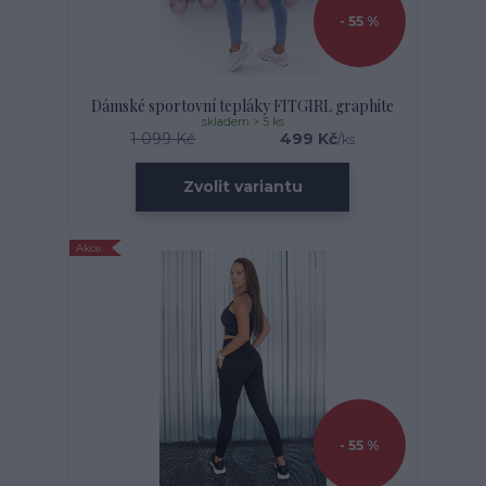
- 55 %
Dámské sportovní tepláky FITGIRL graphite
skladem > 5 ks
1 099 Kč
499 Kč
/
ks
Zvolit variantu
Akce
- 55 %