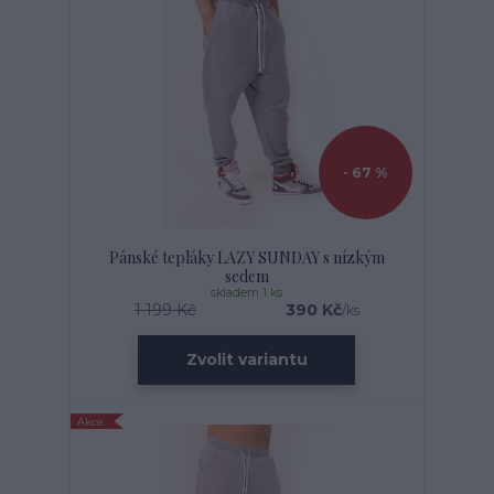
- 67 %
Pánské tepláky LAZY SUNDAY s nízkým
sedem
skladem 1 ks
1 199 Kč
390 Kč
/
ks
Zvolit variantu
Akce