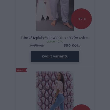
- 67 %
Pánské tepláky WESWOOD s nízkým sedem
skladem 2 ks
1 199 Kč
390 Kč
/
ks
Zvolit variantu
Akce