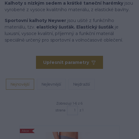
Kalhoty
s nízkým sedem a krátké taneční harémky
jsou
vyrobené z vysoce kvalitního materiálu, z elastické bavlny.
Sportovní kalhoty Neywer
jsou ušité z funkčního
materiálu, tzv.
elastický šusťák. Elastický šusťák
je
luxusní, vysoce kvalitní, příjemný a funkční materiál
speciálně určený pro sportovní a volnočasové oblečení.
Upřesnit parametry
Nejnovější
Nejlevnější
Nejdražší
Zobrazuji 1-6 z 6
strana
z 1
Akce