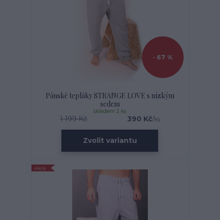
- 67 %
Pánské tepláky STRANGE LOVE s nízkým
sedem
skladem 2 ks
1 199 Kč
390 Kč
/
ks
Zvolit variantu
Akce