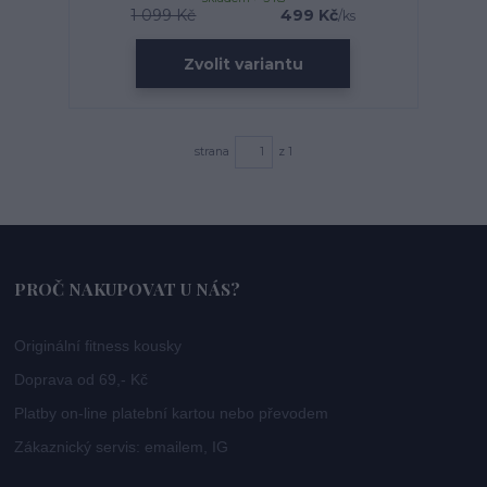
1 099 Kč
499 Kč
/
ks
Zvolit variantu
strana
z 1
PROČ NAKUPOVAT U NÁS?
Originální fitness kousky
Doprava od 69,- Kč
Platby on-line platební kartou nebo převodem
Zákaznický servis: emailem, IG