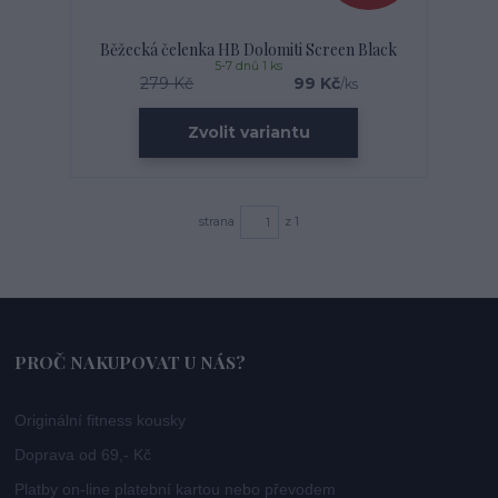
Běžecká čelenka HB Dolomiti Screen Black
5-7 dnů 1 ks
279 Kč
99 Kč
/
ks
Zvolit variantu
strana
z 1
PROČ NAKUPOVAT U NÁS?
Originální fitness kousky
Doprava od 69,- Kč
Platby on-line platební kartou nebo převodem