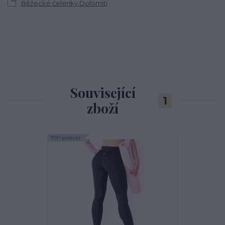
Běžecké čelenky Dolomiti
Související
1
zboží
TOP produkt