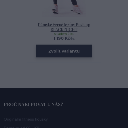
Dámské černé legíny Push up
BLACK NIGHT
skladem 2 ks
1 190 Kč
/
ks
Zvolit variantu
PROČ NAKUPOVAT U NÁS?
Originální fitness kousky