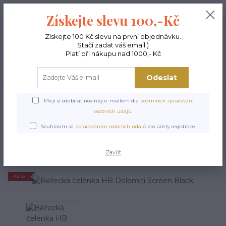
+420 603 189 973
0
ks
Získejte slevu 100,-Kč
0,00 Kč
Po - Pá 9-15:00
Získejte 100 Kč slevu na první objednávku.
Menu
Stačí zadat váš email;)
Platí při nákupu nad 1000,- Kč
Hledat
Odeslat
Úvod
BĚŽECKÉ DOPLŇKY
Běžecká čelenka HB Dolomiti Screen Black
Přeji si odebírat novinky e-mailem dle
podmínek zpracování
osobních údajů
.
Běžecká čelenka HB
Souhlasím se
zpracováním osobních údajů
pro účely registrace.
Dolomiti Screen Black
Zavřít
Akce