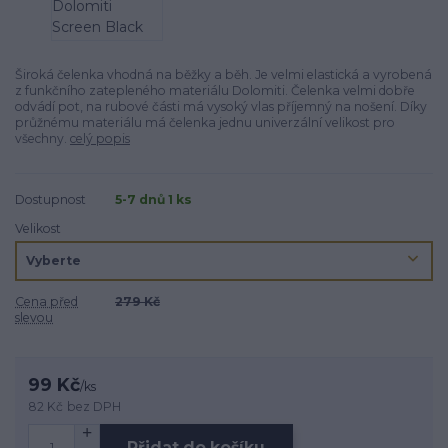
Široká čelenka vhodná na běžky a běh. Je velmi elastická a vyrobená
z funkčního zatepleného materiálu Dolomiti. Čelenka velmi dobře
odvádí pot, na rubové části má vysoký vlas příjemný na nošení. Díky
průžnému materiálu má čelenka jednu univerzální velikost pro
všechny.
celý popis
Dostupnost
5-7 dnů 1 ks
Velikost
Cena před
279 Kč
slevou
99 Kč
/
ks
82 Kč
bez DPH
Přidat do košíku