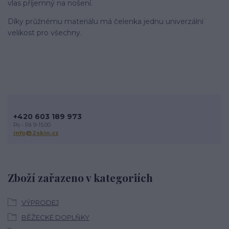
vlas příjemný na nošení.
Díky průžnému materiálu má čelenka jednu univerzální
velikost pro všechny.
+420 603 189 973
Po - Pá 9-15:00
info@2skin.cz
Zboží zařazeno v kategoriích
VÝPRODEJ
BĚŽECKÉ DOPLŇKY