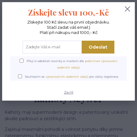
+420 603 189 973
0
ks
Získejte slevu 100,-Kč
0,00 Kč
Po - Pá 9-15:00
Získejte 100 Kč slevu na první objednávku.
Stačí zadat váš email;)
Menu
Platí při nákupu nad 1000,- Kč
Odeslat
Hledat
Přeji si odebírat novinky e-mailem dle
podmínek zpracování
Úvod
DÁMSKÉ SPORTOVNÍ KALHOTY
Sportovní kalhoty Neywer
osobních údajů
.
Zateplené sportovní kalhoty Neywer
Souhlasím se
zpracováním osobních údajů
pro účely registrace.
Zateplené sportovní
Zavřít
kalhoty Neywer
Kalhoty mají supermoderní design a patentovaný unikátní
skvěle padnoucí a zeštíhlující střih.
Zajišťují maximální pohodlí a volnost pohybu díky jemně
zateplenému, funkčnímu, elastickému a příjemnému