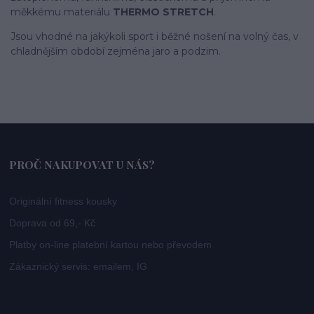
měkkému materiálu
THERMO STRETCH
.
Jsou vhodné na jakýkoli sport i běžné nošení na volný čas, v
chladnějším období zejména jaro a podzim.
PROČ NAKUPOVAT U NÁS?
Originální fitness kousky
Doprava od 69,- Kč
Platby on-line platební kartou nebo převodem
Zákaznický servis: emailem, IG