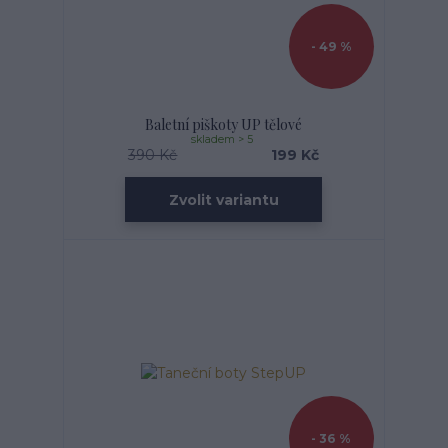
- 49 %
Baletní piškoty UP tělové
skladem > 5
390 Kč
199 Kč
Zvolit variantu
- 36 %