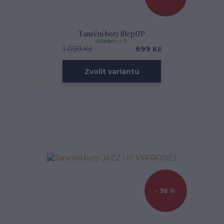
Taneční boty StepUP
skladem > 5
1 099 Kč
699 Kč
Zvolit variantu
- 36 %