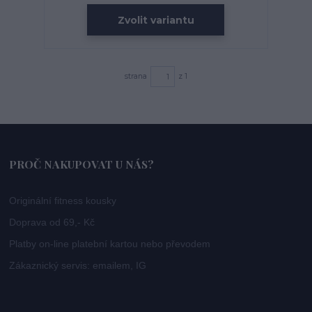
Zvolit variantu
strana
z 1
PROČ NAKUPOVAT U NÁS?
Originální fitness kousky
Doprava od 69,- Kč
Platby on-line platební kartou nebo převodem
Zákaznický servis: emailem, IG