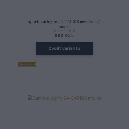
sportovní legíny 3/4 CAPRIS navy/tmavě
modrá
5-7 dnů > 5 ks
990 Kč
/
ks
Zvolit variantu
Novinka