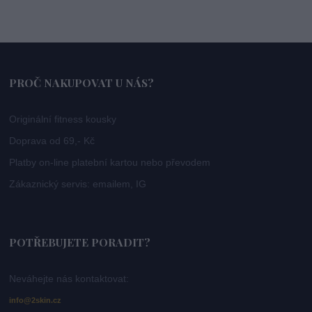
PROČ NAKUPOVAT U NÁS?
Originální fitness kousky
Doprava od 69,- Kč
Platby on-line platební kartou nebo převodem
Zákaznický servis: emailem, IG
POTŘEBUJETE PORADIT?
Neváhejte nás kontaktovat:
info@2skin.cz