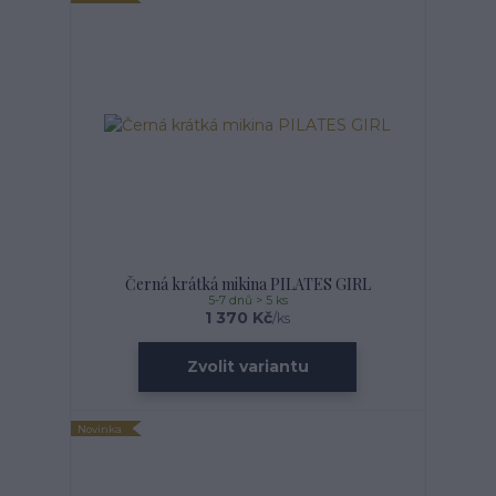
Černá krátká mikina PILATES GIRL
5-7 dnů > 5 ks
1 370 Kč
/
ks
Zvolit variantu
Novinka