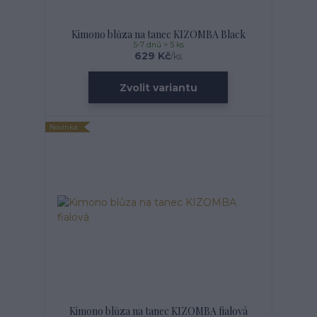
Kimono blůza na tanec KIZOMBA Black
5-7 dnů > 5 ks
629 Kč
/
ks
Zvolit variantu
Novinka
Kimono blůza na tanec KIZOMBA fialová