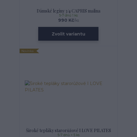
Dámské legíny 3/4 CAPRIS malina
5-7 dnů 1 ks
990 Kč
/
ks
Zvolit variantu
Novinka
Široké tepláky starorůžové I LOVE PILATES
5-7 dnů > 5 ks