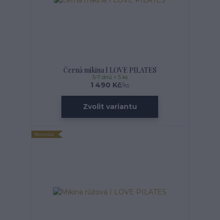
Černá mikina I LOVE PILATES
5-7 dnů > 5 ks
1 490 Kč
/
ks
Zvolit variantu
Novinka