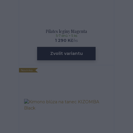
Pilates legíny Magenta
5-7 dnů > 5 ks
1 290 Kč
/
ks
Zvolit variantu
Novinka