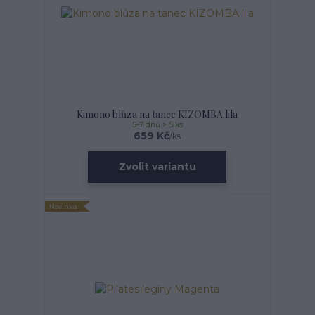
Kimono blůza na tanec KIZOMBA lila
5-7 dnů > 5 ks
659 Kč
/
ks
Zvolit variantu
Novinka