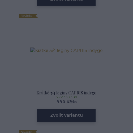
Novinka
Krátké 3/4 legíny CAPRIS indygo
5-7 dnů > 5 ks
990 Kč
/
ks
Zvolit variantu
Novinka