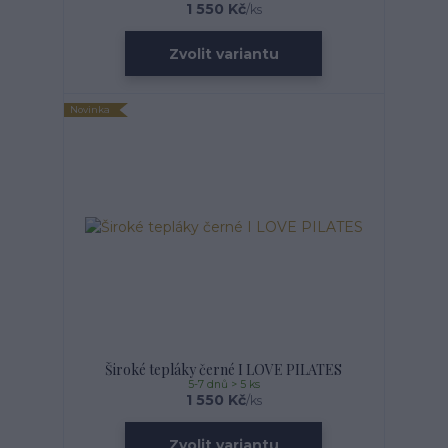
1 550 Kč
/
ks
Zvolit variantu
Novinka
Široké tepláky černé I LOVE PILATES
5-7 dnů > 5 ks
1 550 Kč
/
ks
Zvolit variantu