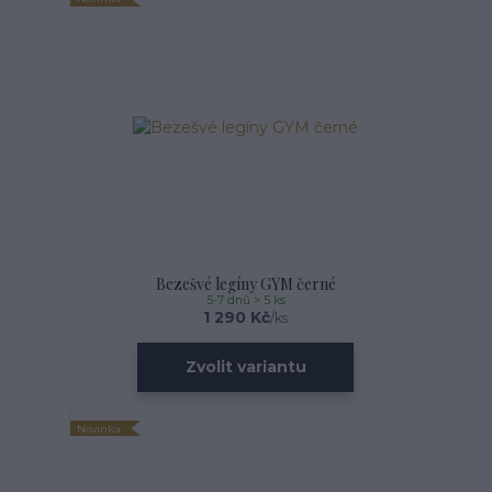
Bezešvé legíny GYM černé
5-7 dnů > 5 ks
1 290 Kč
/
ks
Zvolit variantu
Novinka