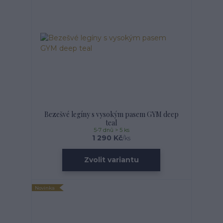
Bezešvé legíny s vysokým pasem GYM deep
teal
5-7 dnů > 5 ks
1 290 Kč
/
ks
Zvolit variantu
Novinka