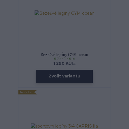
Bezešvé legíny GYM ocean
5-7 dnů > 5 ks
1 290 Kč
/
ks
Zvolit variantu
Novinka