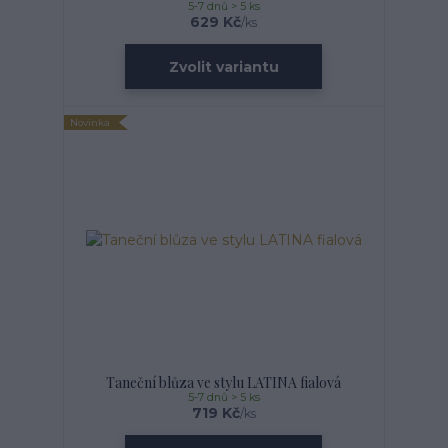
5-7 dnů > 5 ks
629 Kč
/
ks
Zvolit variantu
Novinka
Taneční blůza ve stylu LATINA fialová
5-7 dnů > 5 ks
719 Kč
/
ks