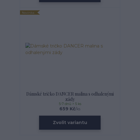
Novinka
Dámské tričko DANCER malina s odhalenými
zády
5-7 dnů > 5 ks
659 Kč
/
ks
Zvolit variantu