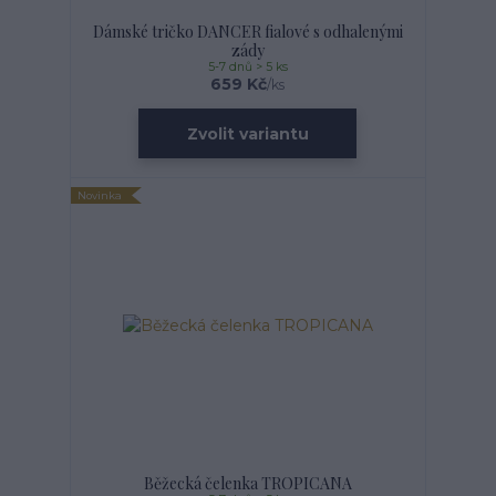
Dámské tričko DANCER fialové s odhalenými
zády
5-7 dnů > 5 ks
659 Kč
/
ks
Zvolit variantu
Novinka
Běžecká čelenka TROPICANA