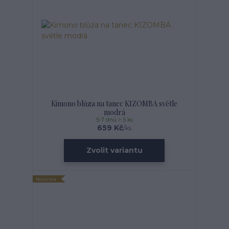
Kimono blůza na tanec KIZOMBA světle
modrá
5-7 dnů > 5 ks
659 Kč
/
ks
Zvolit variantu
Novinka