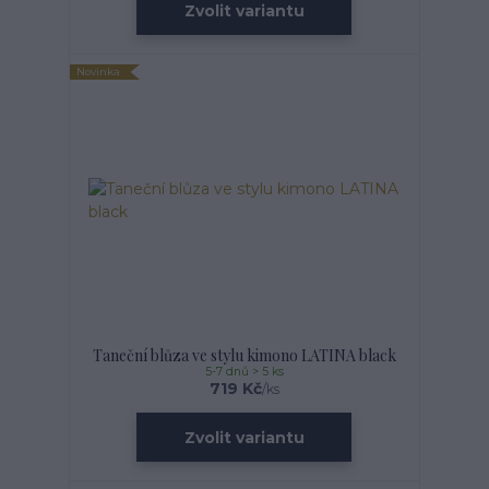
Zvolit variantu
Novinka
Taneční blůza ve stylu kimono LATINA black
5-7 dnů > 5 ks
719 Kč
/
ks
Zvolit variantu