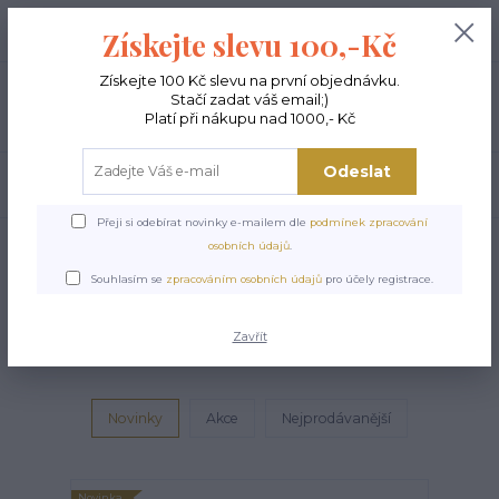
+420 603 189 973
0
ks
Získejte slevu 100,-Kč
0,00 Kč
Po - Pá 9-15:00
Získejte 100 Kč slevu na první objednávku.
Stačí zadat váš email;)
Menu
Platí při nákupu nad 1000,- Kč
Odeslat
Hledat
Přeji si odebírat novinky e-mailem dle
podmínek zpracování
osobních údajů
.
Souhlasím se
zpracováním osobních údajů
pro účely registrace.
Z naší nabídky
Zavřít
Novinky
Akce
Nejprodávanější
Novinka