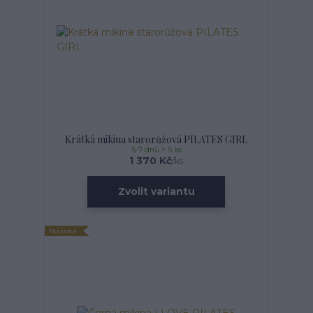
Krátká mikina starorůžová PILATES GIRL
5-7 dnů > 5 ks
1 370 Kč
/
ks
Zvolit variantu
Novinka