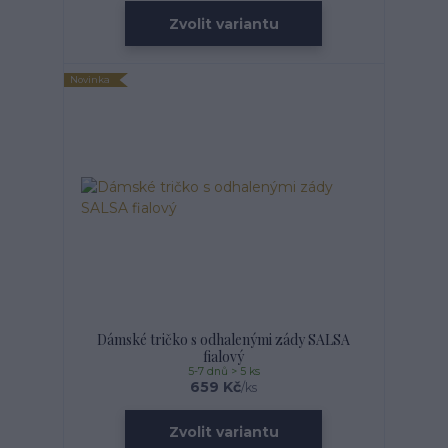
Zvolit variantu
Novinka
Dámské tričko s odhalenými zády SALSA
fialový
5-7 dnů > 5 ks
659 Kč
/
ks
Zvolit variantu