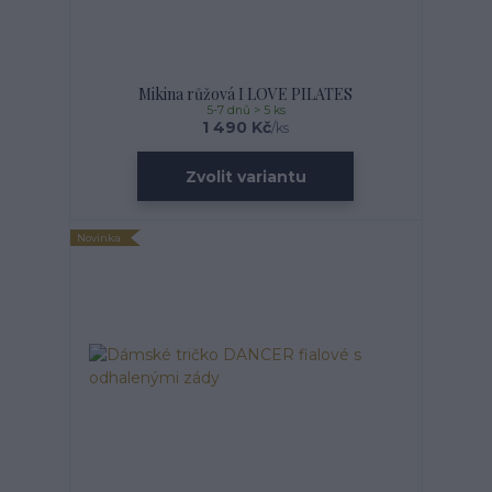
Mikina růžová I LOVE PILATES
5-7 dnů > 5 ks
1 490 Kč
/
ks
Zvolit variantu
Novinka