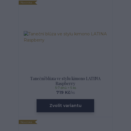
Novinka
Taneční blůza ve stylu kimono LATINA
Raspberry
5-7 dnů > 5 ks
719 Kč
/
ks
Zvolit variantu
Novinka