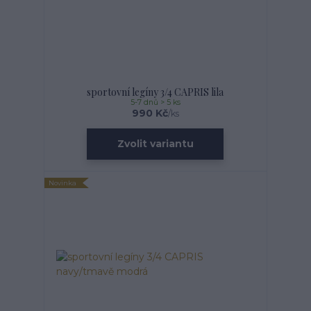
sportovní legíny 3/4 CAPRIS lila
5-7 dnů > 5 ks
990 Kč
/
ks
Zvolit variantu
Novinka