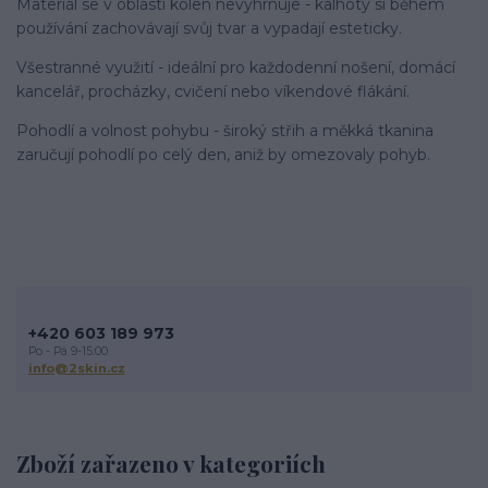
Materiál se v oblasti kolen nevyhrnuje - kalhoty si během
používání zachovávají svůj tvar a vypadají esteticky.
Všestranné využití - ideální pro každodenní nošení, domácí
kancelář, procházky, cvičení nebo víkendové flákání.
Pohodlí a volnost pohybu - široký střih a měkká tkanina
zaručují pohodlí po celý den, aniž by omezovaly pohyb.
+420 603 189 973
Po - Pá 9-15:00
info@2skin.cz
Zboží zařazeno v kategoriích