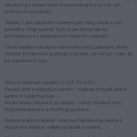
nevybočují v oblasti kolen a zachovávají si svůj tvar i při
intenzivním používání.
Tepláky T jsou ideálním modelem pro ženy, které si cení
pohodlí a chtějí vypadat stylově jak doma, tak na
procházkách a v každodenním ležérním oblečení.
Černé tepláky s širokými nohavicemi jsou základem, který
můžete kombinovat prakticky s čímkoli, od volných mikin až
po vypasované topy.
Klíčové vlastnosti tepláků I LOVE PILATES:
Vysoký střih s elastickým pasem - zajišťuje pohodlí, dobře
padne a zvýrazňuje pas
Módní široké nohavice se záhyby - volný, moderní střih,
který krásně padne a zeštíhluje postavu.
Vysoce kvalitní materiál - strečová teplákovina: bavlna s
elastanem, která je měkká na dotek a odolná.