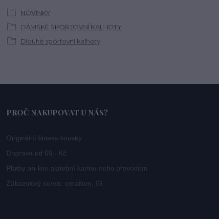
NOVINKY
DÁMSKÉ SPORTOVNÍ KALHOTY
Dlouhé sportovní kalhoty
PROČ NAKUPOVAT U NÁS?
Originální fitness kousky
Doprava od 69,- Kč
Platby on-line platební kartou nebo převodem
Zákaznický servis: emailem, IG