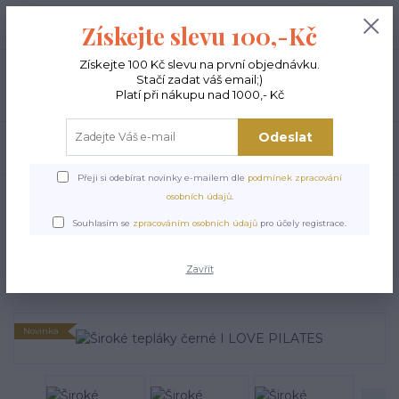
+420 603 189 973
0
ks
Získejte slevu 100,-Kč
0,00 Kč
Po - Pá 9-15:00
Získejte 100 Kč slevu na první objednávku.
Stačí zadat váš email;)
Menu
Platí při nákupu nad 1000,- Kč
Odeslat
Hledat
Přeji si odebírat novinky e-mailem dle
podmínek zpracování
Úvod
NOVINKY
Široké tepláky černé I LOVE PILATES
osobních údajů
.
Široké tepláky černé I LOVE
Souhlasím se
zpracováním osobních údajů
pro účely registrace.
PILATES
Zavřít
Novinka