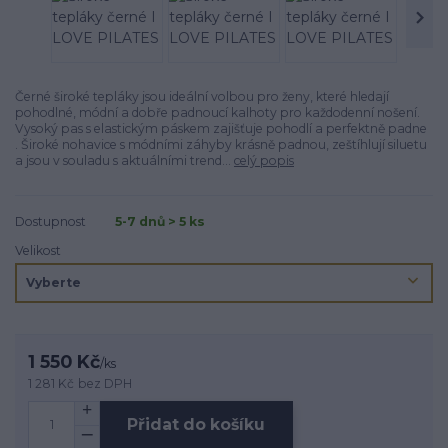
Černé široké tepláky jsou ideální volbou pro ženy, které hledají
pohodlné, módní a dobře padnoucí kalhoty pro každodenní nošení.
Vysoký pas s elastickým páskem zajišťuje pohodlí a perfektně padne
. Široké nohavice s módními záhyby krásně padnou, zeštíhlují siluetu
a jsou v souladu s aktuálními trend...
celý popis
Dostupnost
5-7 dnů > 5 ks
Velikost
1 550 Kč
/
ks
1 281 Kč
bez DPH
Přidat do košíku