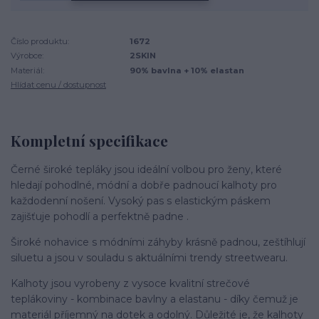
Číslo produktu:
1672
Výrobce:
2SKIN
Materiál:
90% bavlna + 10% elastan
Hlídat cenu / dostupnost
Kompletní specifikace
Černé široké tepláky jsou ideální volbou pro ženy, které
hledají pohodlné, módní a dobře padnoucí kalhoty pro
každodenní nošení. Vysoký pas s elastickým páskem
zajišťuje pohodlí a perfektně padne .
Široké nohavice s módními záhyby krásně padnou, zeštíhlují
siluetu a jsou v souladu s aktuálními trendy streetwearu.
Kalhoty jsou vyrobeny z vysoce kvalitní strečové
teplákoviny - kombinace bavlny a elastanu - díky čemuž je
materiál příjemný na dotek a odolný. Důležité je, že kalhoty