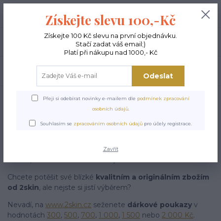
+420 603 189 973
0
ks
Získejte slevu 100,-Kč
0,00 Kč
Po - Pá 9-15:00
Získejte 100 Kč slevu na první objednávku.
Menu
Stačí zadat váš email;)
Platí při nákupu nad 1000,- Kč
Hledat
Odeslat
Úvod
DÁRKOVÉ POUKAZY
Přeji si odebírat novinky e-mailem dle
podmínek zpracování
osobních údajů
.
Dárkové
Souhlasím se
zpracováním osobních údajů
pro účely registrace.
poukazy
Zavřít
Jistota, že se trefíte do vkusu :-)
Chcete potěšit své blízké
kvalitním a originálním zbožím
od 2skin
, ale nejste si jistí výběrem?
Nevadí, na
www.2skin.cz
seženete
dárkové poukazy
v
hodnotách
300
,
500
,
700
,
1 000
,
1 500
nebo
2 000 Kč
.