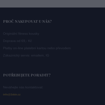
PROČ NAKUPOVAT U NÁS?
Originální fitness kousky
Doprava od 69,- Kč
Platby on-line platební kartou nebo převodem
Zákaznický servis: emailem, IG
POTŘEBUJETE PORADIT?
Neváhejte nás kontaktovat:
info@2skin.cz