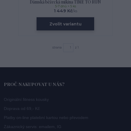
Dámská běžecká mikina TIME TO RUN
5-7 dnů > 5 ks
1 449 Kč
/
ks
Zvolit variantu
strana
z 1
PROČ NAKUPOVAT U NÁS?
Originální fitness kousky
Doprava od 69,- Kč
Platby on-line platební kartou nebo převodem
Zákaznický servis: emailem, IG