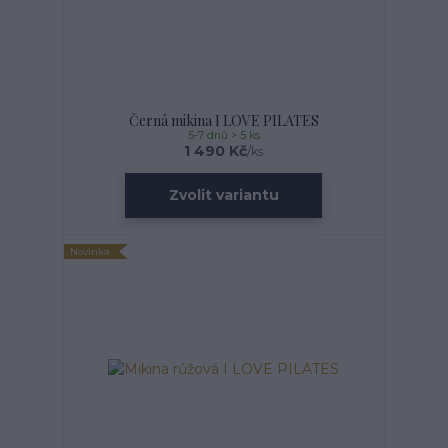
Černá mikina I LOVE PILATES
5-7 dnů > 5 ks
1 490 Kč
/
ks
Zvolit variantu
Novinka