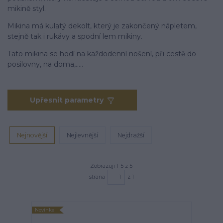
mikině styl.
Mikina má kulatý dekolt, který je zakončený nápletem,
stejně tak i rukávy a spodní lem mikiny.
Tato mikina se hodí na každodenní nošení, při cestě do
posilovny, na doma,.....
Upřesnit parametry
Nejnovější
Nejlevnější
Nejdražší
Zobrazuji 1-5 z 5
strana
z 1
Novinka