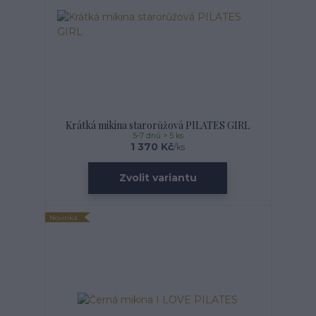
Krátká mikina starorůžová PILATES GIRL
5-7 dnů > 5 ks
1 370 Kč
/
ks
Zvolit variantu
Novinka