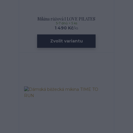
Mikina růžová I LOVE PILATES
5-7 dnů > 5 ks
1 490 Kč
/
ks
Zvolit variantu