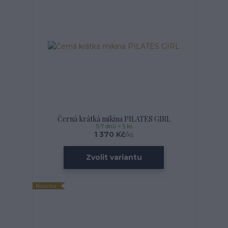
Černá krátká mikina PILATES GIRL
5-7 dnů > 5 ks
1 370 Kč
/
ks
Zvolit variantu
Novinka