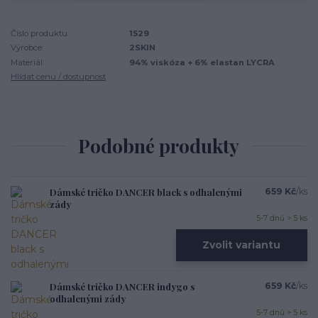
Číslo produktu:
1529
Výrobce:
2SKIN
Materiál:
94% viskóza + 6% elastan LYCRA
Hlídat cenu / dostupnost
Podobné produkty
Dámské tričko DANCER black s odhalenými
659 Kč
/
ks
zády
5-7 dnů > 5 ks
Zvolit variantu
Dámské tričko DANCER indygo s
659 Kč
/
ks
odhalenými zády
5-7 dnů > 5 ks