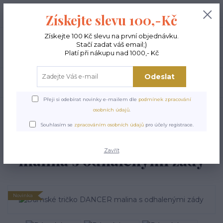
+420 603 189 973
0
ks
Získejte slevu 100,-Kč
0,00 Kč
Po - Pá 9-15:00
Získejte 100 Kč slevu na první objednávku.
Stačí zadat váš email;)
Menu
Platí při nákupu nad 1000,- Kč
Odeslat
Hledat
Přeji si odebírat novinky e-mailem dle
podmínek zpracování
Úvod
TOPY A TRIČKA
Dámská trika
Dámské tričko DANCER malina s
osobních údajů
.
odhalenými zády
Souhlasím se
zpracováním osobních údajů
pro účely registrace.
Dámské tričko DANCER
Zavřít
malina s odhalenými zády
Novinka