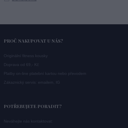
PROČ NAKUPOVAT U NÁS?
Originální fitness kousky
Doprava od 69,- Kč
Platby on-line platební kartou nebo převodem
Zákaznický servis: emailem, IG
POTŘEBUJETE PORADIT?
Neváhejte nás kontaktovat: