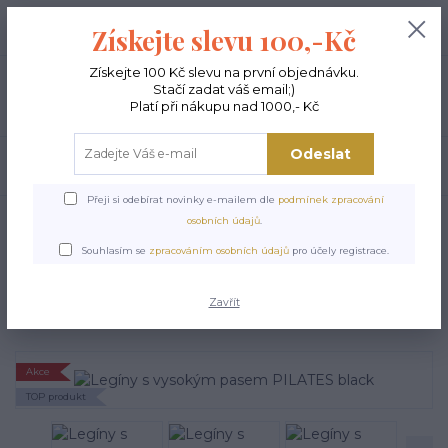
+420 603 189 973
0
ks
Získejte slevu 100,-Kč
0,00 Kč
Po - Pá 9-15:00
Získejte 100 Kč slevu na první objednávku.
Stačí zadat váš email;)
Menu
Platí při nákupu nad 1000,- Kč
Odeslat
Hledat
Přeji si odebírat novinky e-mailem dle
podmínek zpracování
Úvod
FITNESS LEGÍNY
Legíny s vysokým pasem PILATES black
osobních údajů
.
Legíny s vysokým pasem
Souhlasím se
zpracováním osobních údajů
pro účely registrace.
PILATES black
Zavřít
Akce
TOP produkt