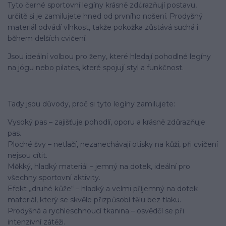
Tyto černé sportovní legíny krásně zdůrazňují postavu,
určitě si je zamilujete hned od prvního nošení. Prodyšný
materiál odvádí vlhkost, takže pokožka zůstává suchá i
během delších cvičení.
Jsou ideální volbou pro ženy, které hledají pohodlné legíny
na jógu nebo pilates, které spojují styl a funkčnost.
Tady jsou důvody, proč si tyto legíny zamilujete:
Vysoký pas – zajišťuje pohodlí, oporu a krásně zdůrazňuje
pas.
Ploché švy – netlačí, nezanechávají otisky na kůži, při cvičení
nejsou cítit.
Měkký, hladký materiál – jemný na dotek, ideální pro
všechny sportovní aktivity.
Efekt „druhé kůže“ – hladký a velmi příjemný na dotek
materiál, který se skvěle přizpůsobí tělu bez tlaku.
Prodyšná a rychleschnoucí tkanina – osvědčí se při
intenzivní zátěži.