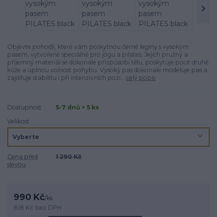
Objevte pohodlí, které vám poskytnou černé legíny s vysokým
pasem, vytvořené speciálně pro jógu a pilates. Jejich pružný a
příjemný materiál se dokonale přizpůsobí tělu, poskytuje pocit druhé
kůže a úplnou volnost pohybu. Vysoký pas dokonale modeluje pas a
zajišťuje stabilitu i při intenzivních pozi...
celý popis
Dostupnost
5-7 dnů > 5 ks
Velikost
Cena před
1 290 Kč
slevou
990 Kč
/
ks
818 Kč
bez DPH