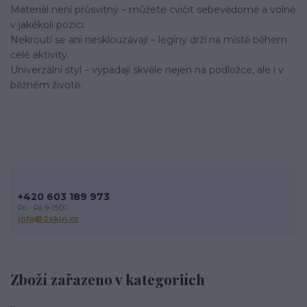
Materiál není průsvitný – můžete cvičit sebevědomě a volně
v jakékoli pozici.
Nekroutí se ani nesklouzávají – legíny drží na místě během
celé aktivity.
Univerzální styl – vypadají skvěle nejen na podložce, ale i v
běžném životě.
+420 603 189 973
Po - Pá 9-15:00
info@2skin.cz
Zboží zařazeno v kategoriích