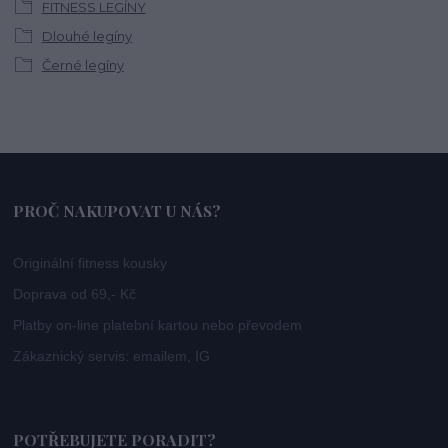
FITNESS LEGÍNY
Dlouhé legíny
Černé legíny
PROČ NAKUPOVAT U NÁS?
Originální fitness kousky
Doprava od 69,- Kč
Platby on-line platební kartou nebo převodem
Zákaznický servis: emailem, IG
POTŘEBUJETE PORADIT?