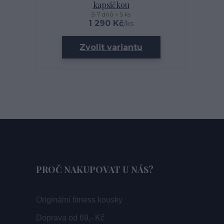
kapsičkou
5-7 dnů > 5 ks
1 290 Kč
/
ks
Zvolit variantu
PROČ NAKUPOVAT U NÁS?
Originální fitness kousky
Doprava od 69,- Kč