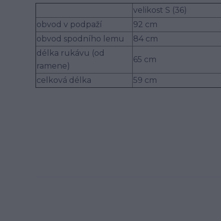
velikost S (36)
obvod v podpaží
92 cm
obvod spodního lemu
84 cm
délka rukávu (od
65 cm
ramene)
celková délka
59 cm