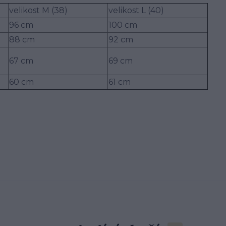
velikost M (38)
velikost L (40)
96 cm
100 cm
88 cm
92 cm
67 cm
69 cm
60 cm
61 cm