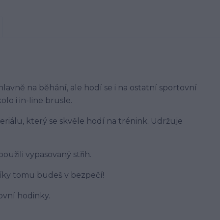
vně na běhání, ale hodí se i na ostatní sportovní
olo i in-line brusle.
iálu, který se skvěle hodí na trénink. Udržuje
použili vypasovaný střih.
Díky tomu budeš v bezpečí!
ovní hodinky.