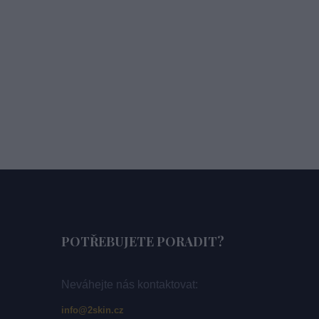
POTŘEBUJETE PORADIT?
Neváhejte nás kontaktovat:
info@2skin.cz