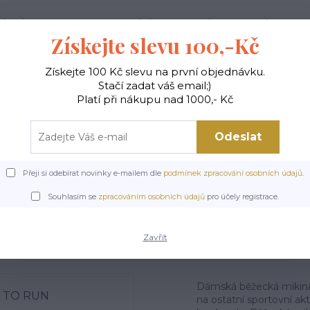
ak nakupovat
Doprava a platba
Kontakty
Více
Získejte slevu 100,-Kč
Získejte 100 Kč slevu na první objednávku.
Hledat
Stačí zadat váš email;)
Platí při nákupu nad 1000,- Kč
Odeslat
Y
TOPY A TRIČKA
SPORTOVNÍ PODPRSENKY
Přeji si odebírat novinky e-mailem dle
podmínek zpracování osobních údajů
.
 MIKINY
Dámské mikiny
Dámské mikiny 2skin
Dámská běžecká mik
Souhlasím se
zpracováním osobních údajů
pro účely registrace.
á běžecká mikina TIME 
Zavřít
Dámská běžecká mikina 
na ostatní sportovní akti