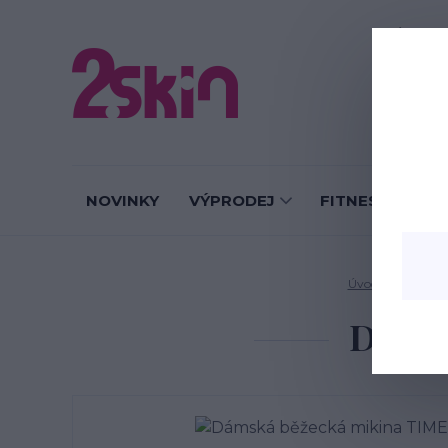
O nás
J
NOVINKY
VÝPRODEJ
FITNESS LEGÍN
Úvod
DÁMSKÉ
Dámsk