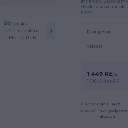
line brusle. Běžecká mi
skvěle hodí na trénink. 
popis
Dostupnost
Velikost
1 449 Kč
/
ks
1 198 Kč
bez DPH
Číslo produktu:
1473
Materiál:
82% polyeste
elastan