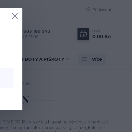
Přihlášení
0
ks
+420 603 189 973
0,00 Kč
Po - Pá 9-15:00
TANEČNÍ BOTY A PIŠKOTY
Více
ina TIME TO RUN
TO RUN
TIME TO RUN vznikla hlavně na běhání, ale hodí se i
vity jako je turistika, nordic walking, chůze, kolo i in-