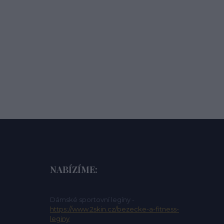
NABÍZÍME:
Dámské sportovní legíny -
https://www.2skin.cz/bezecke-a-fitness-
leginy