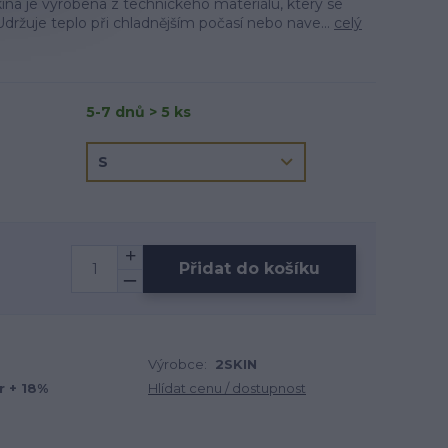
kina je vyrobena z technického materiálu, který se
Udržuje teplo při chladnějším počasí nebo nave...
celý
5-7 dnů > 5 ks
Přidat do košíku
Výrobce:
2SKIN
r + 18%
Hlídat cenu / dostupnost