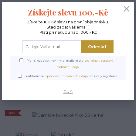
+420 603 189 973
0
ks
Získejte slevu 100,-Kč
0,00 Kč
Po - Pá 9-15:00
Získejte 100 Kč slevu na první objednávku.
Stačí zadat váš email;)
Menu
Platí při nákupu nad 1000,- Kč
Odeslat
Hledat
Přeji si odebírat novinky e-mailem dle
podmínek zpracování
Úvod
TOPY A TRIČKA
Dámské běžecké tílko 2S černé
osobních údajů
.
Dámské běžecké tílko 2S
Souhlasím se
zpracováním osobních údajů
pro účely registrace.
černé
Zavřít
Akce