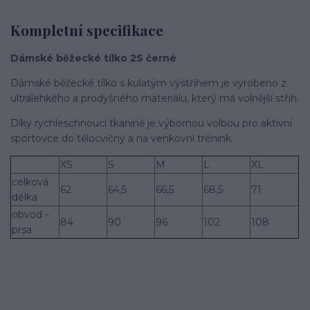
Kompletní specifikace
Dámské běžecké tílko 2S černé
Dámské běžecké tílko s kulatým výstřihem je vyrobeno z
ultralehkého a prodyšného materiálu, který má volnější střih.
Díky rychleschnoucí tkanině je výbornou volbou pro aktivní
sportovce do tělocvičny a na venkovní trénink.
XS
S
M
L
XL
celková
62
64,5
66,5
68,5
71
délka
obvod -
84
90
96
102
108
prsa