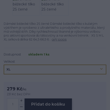
Dámské běžecké tílko 2S černé Dámské běžecké tílko s kulatým
výstřihem je vyrobeno z ultralehkého a prodyšného materiálu, který
má volnější střih. Díky rychleschnoucí tkanině je výbornou volbou
pro aktivní sportovce do tělocvičny a na venkovní trénink. XS S M L
XL celková délka 62 64,5 66,5 6...
celý popis
Dostupnost
skladem 1 ks
Velikost
279 Kč
/
ks
231 Kč
bez DPH
Přidat do košíku