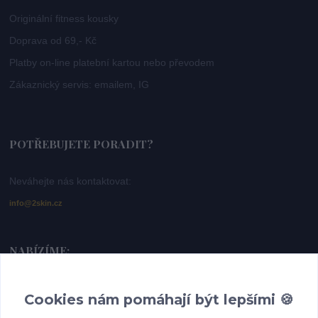
Originální fitness kousky
Doprava od 69,- Kč
Platby on-line platební kartou nebo převodem
Zákaznický servis: emailem, IG
POTŘEBUJETE PORADIT?
Neváhejte nás kontaktovat:
info@2skin.cz
NABÍZÍME:
Dámské sportovní legíny -
https://www.2skin.cz/bezecke-a-fitness-leginy
Cookies nám pomáhají být lepšími 🍪
Dámské topy a trička -
https://www.2skin.cz/damske-topy-a-tricka