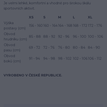
Je velmi lehké, komfortní a vhodné pro širokou škálu
sportovních aktivit.
XS
S
M
L
XL
Výška
156 - 160
160 - 164
164 - 168
168 - 172
172 - 176
postavy (cm)
Obvod
85 - 88
88 - 92
92 - 96
96 - 100
100 - 106
hrudníku (cm)
Obvod
69 - 72
72 - 76
76 - 80
80 - 84
84 - 90
pasu (cm)
Obvod
91 - 94
94 - 98
98 - 102
102 - 106
106 - 112
boků (cm)
VYROBENO V ČESKÉ REPUBLICE.