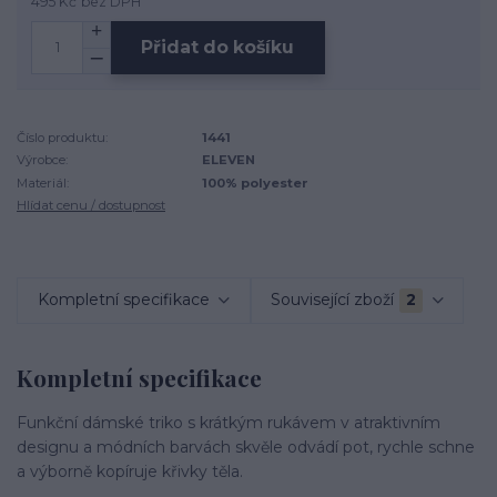
495 Kč
bez DPH
Přidat do košíku
Číslo produktu:
1441
Výrobce:
ELEVEN
Materiál:
100% polyester
Hlídat cenu / dostupnost
Kompletní specifikace
Související zboží
2
Kompletní specifikace
Funkční dámské triko s krátkým rukávem v atraktivním
designu a módních barvách skvěle odvádí pot, rychle schne
a výborně kopíruje křivky těla.