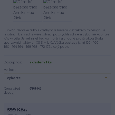
Funkční dámské triko s krátkým rukávem v atraktivním designu a
módních barvách skvěle odvádí pot, rychle schne a výborně kopíruje
křivky těla. Je velmi lehké, komfortní a vhodné pro širokou škálu
sportovních aktivit. XS S M L XL Výška postavy (cm) 156 - 160
160 - 164 164 - 168 168 - 172 172...
celý popis
Dostupnost
skladem 1 ks
Velikost
Cena před
799 Kč
slevou
599 Kč
/
ks