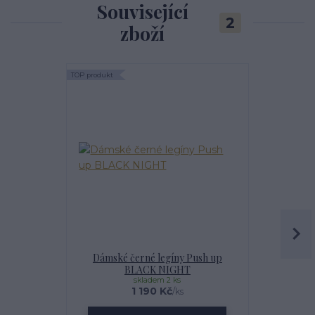
Související
2
zboží
TOP produkt
Akce
Dámské černé legíny Push up
Dámské sp
BLACK NIGHT
skladem 2 ks
1 190 Kč
650 Kč
/
ks