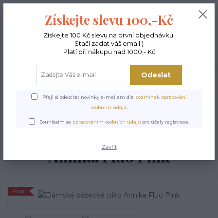
+420 603 189 973
0
ks
Získejte slevu 100,-Kč
0,00 Kč
Po - Pá 9-15:00
Získejte 100 Kč slevu na první objednávku.
Stačí zadat váš email;)
Menu
Platí při nákupu nad 1000,- Kč
Odeslat
Hledat
Přeji si odebírat novinky e-mailem dle
podmínek zpracování
Úvod
TOPY A TRIČKA
Běžecká trička a tílka
Dámské běžecké triko
osobních údajů
.
Annika Fluo Pink
Souhlasím se
zpracováním osobních údajů
pro účely registrace.
Dámské běžecké triko
Zavřít
Annika Fluo Pink
Akce