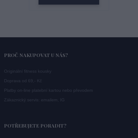
PROČ NAKUPOVAT U NÁS?
Originální fitness kousky
Doprava od 69,- Kč
Platby on-line platební kartou nebo převodem
Zákaznický servis: emailem, IG
POTŘEBUJETE PORADIT?