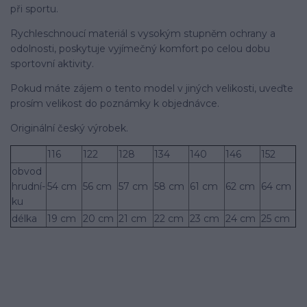
při sportu.
Rychleschnoucí­ materiál s vysokým stupněm ochrany a
odolnosti, poskytuje vyjímečný komfort po celou dobu
sportovní­ aktivity.
Pokud máte zájem o tento model v jiných velikosti, uveďte
prosí­m velikost do poznámky k objednávce.
Originální­ český výrobek.
116
122
128
134
140
146
152
obvod
hrudní­
54 cm
56 cm
57 cm
58 cm
61 cm
62 cm
64 cm
ku
délka
19 cm
20 cm
21 cm
22 cm
23 cm
24 cm
25 cm