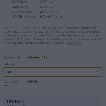
Dětská sportovní podprsenka BOXER černá Sportovní podprsenka
boxer má průramky na zadním díle kulatě vykrojené, což umožňuje
příjemný a volný pohyb paží při sportu. Rychleschnoucí­ materiál s
vysokým stupněm ochrany a odolnosti, poskytuje vyjímečný komfort
po celou dobu sportovní­ aktivity. Pokud m...
celý popis
Dostupnost
skladem 1 ks
Velikost
Cena před
459 Kč
slevou
199 Kč
/
ks