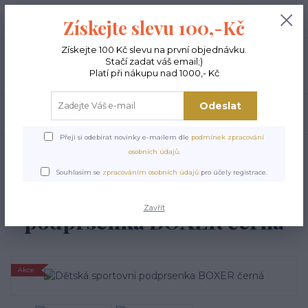
+420 603 189 973
0
ks
Získejte slevu 100,-Kč
0,00 Kč
Po - Pá 9-15:00
Získejte 100 Kč slevu na první objednávku.
Stačí zadat váš email;)
Menu
Platí při nákupu nad 1000,- Kč
Odeslat
Hledat
Přeji si odebírat novinky e-mailem dle
podmínek zpracování
Úvod
DĚTSKÉ TANEČNÍ OBLEČENÍ
Dětská sportovní podprsenka BOXER
osobních údajů
.
černá
Souhlasím se
zpracováním osobních údajů
pro účely registrace.
Dětská sportovní
Zavřít
podprsenka BOXER černá
Akce