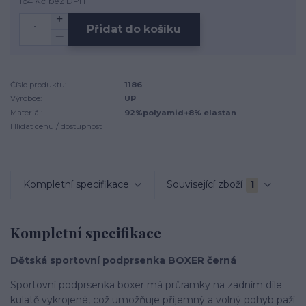
164 Kč
bez DPH
Přidat do košíku
Číslo produktu:
1186
Výrobce:
UP
Materiál:
92%polyamid+8% elastan
Hlídat cenu / dostupnost
Kompletní specifikace
Související zboží
1
Kompletní specifikace
Dětská sportovní podprsenka BOXER černá
Sportovní podprsenka boxer má průramky na zadním díle
kulatě vykrojené, což umožňuje příjemný a volný pohyb paží