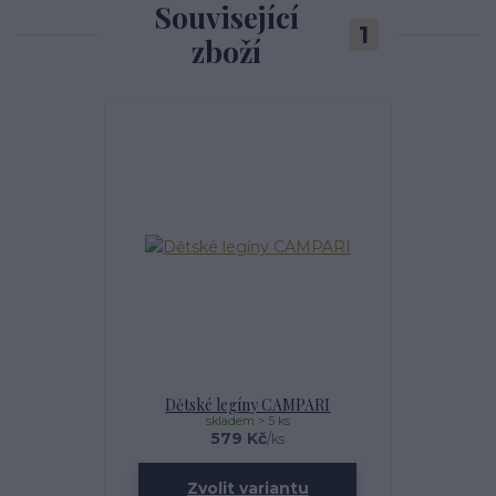
Související
1
zboží
Dětské legíny CAMPARI
skladem > 5 ks
579 Kč
/
ks
Zvolit variantu