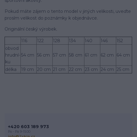
sportovní­ aktivity.
Pokud máte zájem o tento model v jiných velikosti, uveďte
prosí­m velikost do poznámky k objednávce.
Originální­ český výrobek.
116
122
128
134
140
146
152
obvod
hrudní­
54 cm
56 cm
57 cm
58 cm
61 cm
62 cm
64 cm
ku
délka
19 cm
20 cm
21 cm
22 cm
23 cm
24 cm
25 cm
+420 603 189 973
Po - Pá 9-15:00
info@2skin.cz