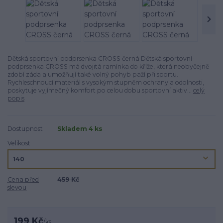
Dětská sportovní podprsenka CROSS černá Dětská sportovní­
podprsenka CROSS má dvojitá ramí­nka do kříže, která neobyčejně
zdobí záda a umožňují také volný pohyb paží při sportu.
Rychleschnoucí­ materiál s vysokým stupněm ochrany a odolnosti,
poskytuje vyjímečný komfort po celou dobu sportovní­ aktiv...
celý
popis
Dostupnost
Skladem 4 ks
Velikost
Cena před
459 Kč
slevou
199 Kč
/
ks