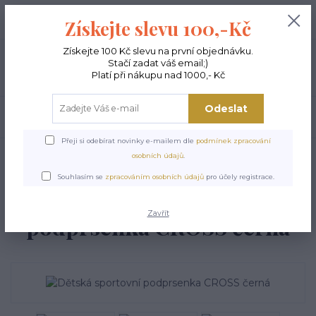
+420 603 189 973
0
ks
Získejte slevu 100,-Kč
0,00 Kč
Po - Pá 9-15:00
Získejte 100 Kč slevu na první objednávku.
Stačí zadat váš email;)
Menu
Platí při nákupu nad 1000,- Kč
Odeslat
Hledat
Přeji si odebírat novinky e-mailem dle
podmínek zpracování
Úvod
DĚTSKÉ TANEČNÍ OBLEČENÍ
Dětská sportovní podprsenka CROSS
osobních údajů
.
černá
Souhlasím se
zpracováním osobních údajů
pro účely registrace.
Dětská sportovní
Zavřít
podprsenka CROSS černá