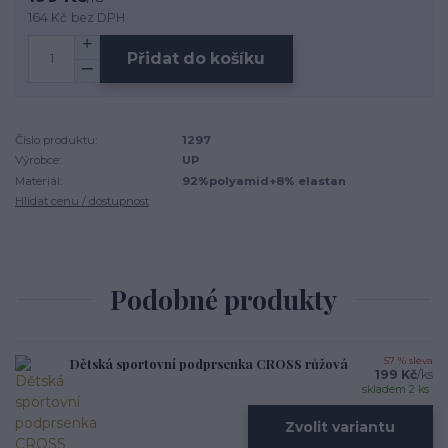
164 Kč
bez DPH
Přidat do košíku
Číslo produktu:
1297
Výrobce:
UP
Materiál:
92%polyamid+8% elastan
Hlídat cenu / dostupnost
Podobné produkty
Dětská sportovní podprsenka CROSS růžová
57 % sleva
199 Kč
/
ks
skladem 2 ks
Zvolit variantu