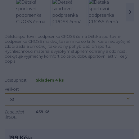
Dětská sportovní podprsenka CROSS černá Dětská sportovní­
podprsenka CROSS má dvojitá ramí­nka do kříže, která neobyčejně
zdobí záda a umožňují také volný pohyb paží při sportu.
Rychleschnoucí­ materiál s vysokým stupněm ochrany a odolnosti,
poskytuje vyjímečný komfort po celou dobu sportovní­ aktiv...
celý
popis
Dostupnost
Skladem 4 ks
Velikost
Cena před
459 Kč
slevou
199 Kč
/
ks