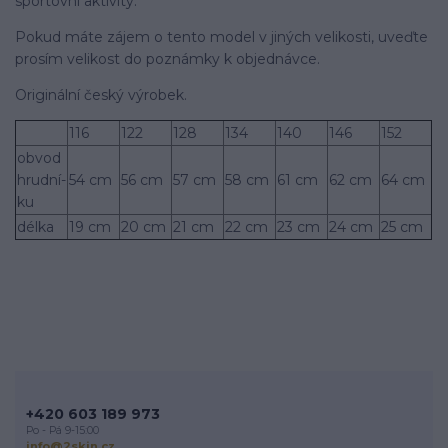
sportovní­ aktivity.
Pokud máte zájem o tento model v jiných velikosti, uveďte
prosí­m velikost do poznámky k objednávce.
Originální­ český výrobek.
116
122
128
134
140
146
152
obvod
hrudní­
54 cm
56 cm
57 cm
58 cm
61 cm
62 cm
64 cm
ku
délka
19 cm
20 cm
21 cm
22 cm
23 cm
24 cm
25 cm
+420 603 189 973
Po - Pá 9-15:00
info@2skin.cz