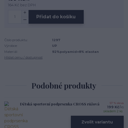
164 Kč
bez DPH
Přidat do košíku
Číslo produktu:
1297
Výrobce:
UP
Materiál:
92%polyamid+8% elastan
Hlídat cenu / dostupnost
Podobné produkty
Dětská sportovní podprsenka CROSS růžová
57 % sleva
199 Kč
/
ks
skladem 2 ks
Zvolit variantu