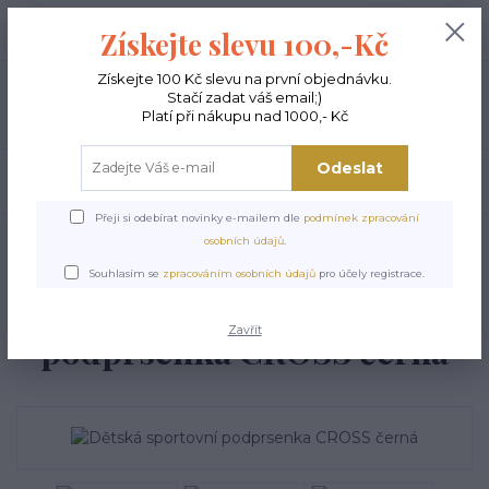
+420 603 189 973
0
ks
Získejte slevu 100,-Kč
0,00 Kč
Po - Pá 9-15:00
Získejte 100 Kč slevu na první objednávku.
Stačí zadat váš email;)
Menu
Platí při nákupu nad 1000,- Kč
Odeslat
Hledat
Přeji si odebírat novinky e-mailem dle
podmínek zpracování
Úvod
DĚTSKÉ TANEČNÍ OBLEČENÍ
Dětská sportovní podprsenka CROSS
osobních údajů
.
černá
Souhlasím se
zpracováním osobních údajů
pro účely registrace.
Dětská sportovní
Zavřít
podprsenka CROSS černá