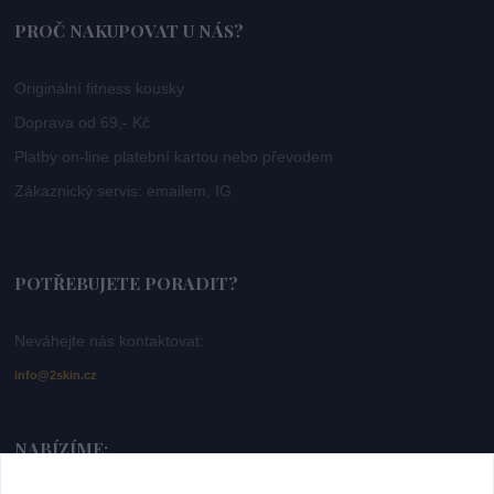
PROČ NAKUPOVAT U NÁS?
Originální fitness kousky
Doprava od 69,- Kč
Platby on-line platební kartou nebo převodem
Zákaznický servis: emailem, IG
POTŘEBUJETE PORADIT?
Neváhejte nás kontaktovat:
info@2skin.cz
NABÍZÍME: