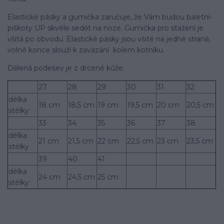
Elastické pásky a gumička zaručuje, že Vám budou baletní­
piškoty UP skvéle sedět na noze. Gumička pro stažení­ je
všitá po obvodu. Elastické pásky jsou všité na jedné straně,
volné konce slouží­ k zavázání kolem kotní­ku.
Dělená podešev je z drcené kůže.
27
28
29
30
31
32
délka
18 cm
18,5 cm
19 cm
19,5 cm
20 cm
20,5 cm
stélky
33
34
35
36
37
38
délka
21 cm
21,5 cm
22 cm
22,5 cm
23 cm
23,5 cm
stélky
39
40
41
délka
24 cm
24,5 cm
25 cm
stélky