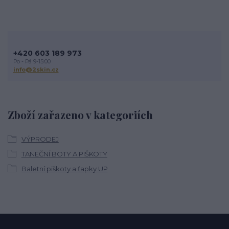
+420 603 189 973
Po - Pá 9-15:00
info@2skin.cz
Zboží zařazeno v kategoriích
VÝPRODEJ
TANEČNÍ BOTY A PIŠKOTY
Baletní piškoty a ťapky UP