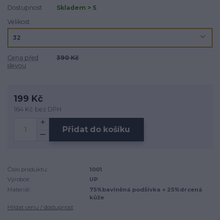
Dostupnost
Skladem > 5
Velikost
Cena před
390 Kč
slevou
199 Kč
164 Kč
bez DPH
Přidat do košíku
Číslo produktu:
1001
Výrobce:
UP
Materiál:
75%bavlněná podšívka + 25%drcená
kůže
Hlídat cenu / dostupnost