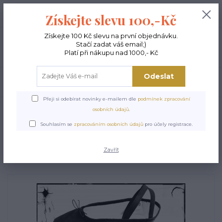
+420 603 189 973
0
ks
Získejte slevu 100,-Kč
0,00 Kč
Po - Pá 9-15:00
Získejte 100 Kč slevu na první objednávku.
Stačí zadat váš email;)
Menu
Platí při nákupu nad 1000,- Kč
Odeslat
Hledat
Přeji si odebírat novinky e-mailem dle
podmínek zpracování
Úvod
TANEČNÍ BOTY A PIŠKOTY
Dětské baletní piškoty UP černé
osobních údajů
.
Dětské baletní piškoty UP
Souhlasím se
zpracováním osobních údajů
pro účely registrace.
černé
Zavřít