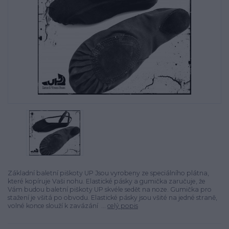
Základní baletní piškoty UP Jsou vyrobeny ze speciálního plátna,
které kopí­ruje Vaši nohu. Elastické pásky a gumička zaručuje, že
Vám budou baletní­ piškoty UP skvéle sedět na noze. Gumička pro
stažení­ je všitá po obvodu. Elastické pásky jsou všité na jedné straně,
volné konce slouží­ k zavázání ...
celý popis