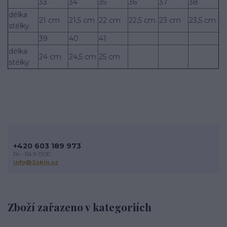
33
34
35
36
37
38
délka
21 cm
21,5 cm
22 cm
22,5 cm
23 cm
23,5 cm
stélky
39
40
41
délka
24 cm
24,5 cm
25 cm
stélky
+420 603 189 973
Po - Pá 9-15:00
info@2skin.cz
Zboží zařazeno v kategoriích