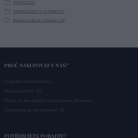
VÝPRODEJ
TANEČNÍ BOTY A PIŠKOTY
Baletní piškoty a ťapky UP
PROČ NAKUPOVAT U NÁS?
Originální fitness kousky
Doprava od 69,- Kč
Platby on-line platební kartou nebo převodem
Zákaznický servis: emailem, IG
POTŘEBUJETE PORADIT?