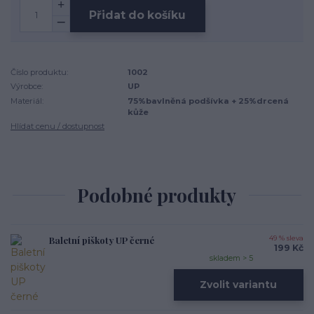
Přidat do košíku
Číslo produktu:
1002
Výrobce:
UP
Materiál:
75%bavlněná podšívka + 25%drcená
kůže
Hlídat cenu / dostupnost
Podobné produkty
Baletní piškoty UP černé
49 % sleva
199 Kč
skladem > 5
Zvolit variantu