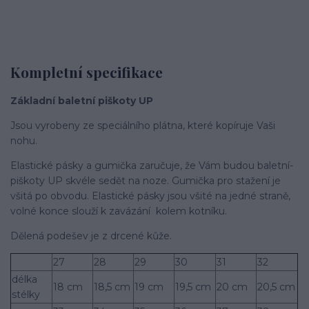
Kompletní specifikace
Základní baletní piškoty UP
Jsou vyrobeny ze speciálního plátna, které kopí­ruje Vaši
nohu.
Elastické pásky a gumička zaručuje, že Vám budou baletní­
piškoty UP skvéle sedět na noze. Gumička pro stažení­ je
všitá po obvodu. Elastické pásky jsou všité na jedné straně,
volné konce slouží­ k zavázání kolem kotní­ku.
Dělená podešev je z drcené kůže.
27
28
29
30
31
32
délka
18 cm
18,5 cm
19 cm
19,5 cm
20 cm
20,5 cm
stélky