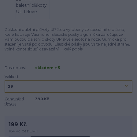
Základní baletní piškoty UP Jsou vyrobeny ze speciálního plátna,
které kopí­ruje Vaši nohu. Elastické pásky a gumička zaručuje, že
Vám budou baletní­ piškoty UP skvéle sedět na noze. Gumička pro
stažení­ je všitá po obvodu. Elastické pásky jsou všité na jedné straně,
volné konce slouží­ k zavázání ...
celý popis
Dostupnost
skladem > 5
Velikost
Cena před
390 Kč
slevou
199 Kč
164 Kč
bez DPH