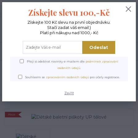
+420 603 189 973
0
ks
Získejte slevu 100,-Kč
0,00 Kč
Po - Pá 9-15:00
Získejte 100 Kč slevu na první objednávku.
Stačí zadat váš email;)
Menu
Platí při nákupu nad 1000,- Kč
Odeslat
Hledat
Přeji si odebírat novinky e-mailem dle
podmínek zpracování
Úvod
TANEČNÍ BOTY A PIŠKOTY
Dětské baletní piškoty UP tělové
osobních údajů
.
Dětské baletní piškoty UP
Souhlasím se
zpracováním osobních údajů
pro účely registrace.
tělové
Zavřít
Akce