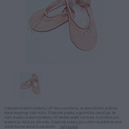
Základní baletní piškoty UP Jsou vyrobeny ze speciálního plátna,
které kopí­ruje Vaši nohu. Elastické pásky a gumička zaručuje, že
Vám budou baletní­ piškoty UP skvéle sedět na noze. Gumička pro
stažení­ je všitá po obvodu. Elastické pásky jsou všité na jedné straně,
volné konce slouží­ k zavázání ...
celý popis