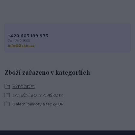
+420 603 189 973
Po - Pá 9-15:00
info@2skin.cz
Zboží zařazeno v kategoriích
VÝPRODEJ
TANEČNÍ BOTY A PIŠKOTY
Baletní piškoty a ťapky UP