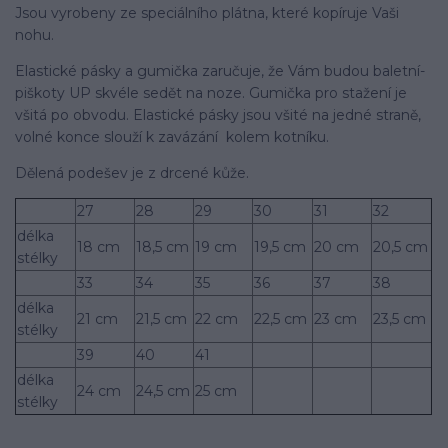
Jsou vyrobeny ze speciálního plátna, které kopí­ruje Vaši
nohu.
Elastické pásky a gumička zaručuje, že Vám budou baletní­
piškoty UP skvéle sedět na noze. Gumička pro stažení­ je
všitá po obvodu. Elastické pásky jsou všité na jedné straně,
volné konce slouží­ k zavázání kolem kotní­ku.
Dělená podešev je z drcené kůže.
27
28
29
30
31
32
délka
18 cm
18,5 cm
19 cm
19,5 cm
20 cm
20,5 cm
stélky
33
34
35
36
37
38
délka
21 cm
21,5 cm
22 cm
22,5 cm
23 cm
23,5 cm
stélky
39
40
41
délka
24 cm
24,5 cm
25 cm
stélky