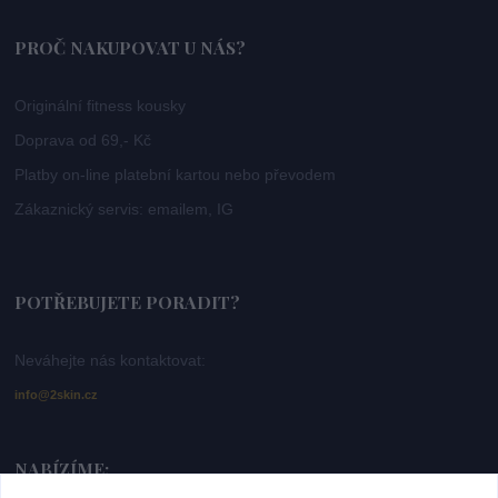
PROČ NAKUPOVAT U NÁS?
Originální fitness kousky
Doprava od 69,- Kč
Platby on-line platební kartou nebo převodem
Zákaznický servis: emailem, IG
POTŘEBUJETE PORADIT?
Neváhejte nás kontaktovat:
info@2skin.cz
NABÍZÍME: