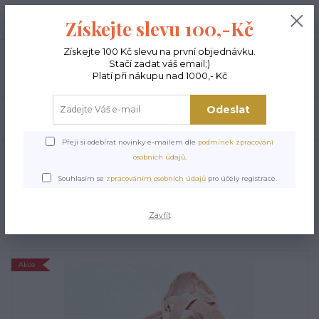
+420 603 189 973
0
ks
Získejte slevu 100,-Kč
0,00 Kč
Po - Pá 9-15:00
Získejte 100 Kč slevu na první objednávku.
Stačí zadat váš email;)
Menu
Platí při nákupu nad 1000,- Kč
Odeslat
Hledat
Přeji si odebírat novinky e-mailem dle
podmínek zpracování
Úvod
TANEČNÍ BOTY A PIŠKOTY
Dětské baletní piškoty UP tělové
osobních údajů
.
Dětské baletní piškoty UP
Souhlasím se
zpracováním osobních údajů
pro účely registrace.
tělové
Zavřít
Akce