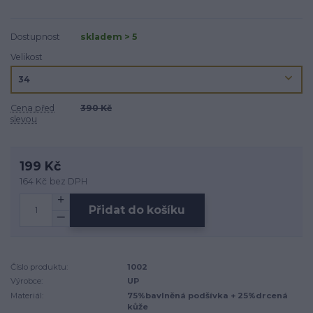
Dostupnost
skladem > 5
Velikost
Cena před
390 Kč
slevou
199 Kč
164 Kč
bez DPH
Přidat do košíku
Číslo produktu:
1002
Výrobce:
UP
Materiál:
75%bavlněná podšívka + 25%drcená
kůže