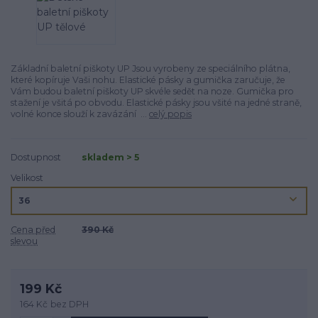
Základní baletní piškoty UP Jsou vyrobeny ze speciálního plátna,
které kopí­ruje Vaši nohu. Elastické pásky a gumička zaručuje, že
Vám budou baletní­ piškoty UP skvéle sedět na noze. Gumička pro
stažení­ je všitá po obvodu. Elastické pásky jsou všité na jedné straně,
volné konce slouží­ k zavázání ...
celý popis
Dostupnost
skladem > 5
Velikost
Cena před
390 Kč
slevou
199 Kč
164 Kč
bez DPH