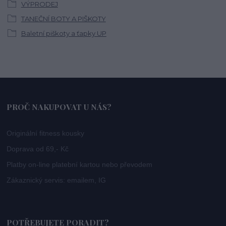
VÝPRODEJ
TANEČNÍ BOTY A PIŠKOTY
Baletní piškoty a ťapky UP
PROČ NAKUPOVAT U NÁS?
Originální fitness kousky
Doprava od 69,- Kč
Platby on-line platební kartou nebo převodem
Zákaznický servis: emailem, IG
POTŘEBUJETE PORADIT?