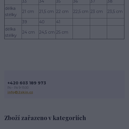
33
34
35
36
37
38
délka
21 cm
21,5 cm
22 cm
22,5 cm
23 cm
23,5 cm
stélky
39
40
41
délka
24 cm
24,5 cm
25 cm
stélky
+420 603 189 973
Po - Pá 9-15:00
info@2skin.cz
Zboží zařazeno v kategoriích