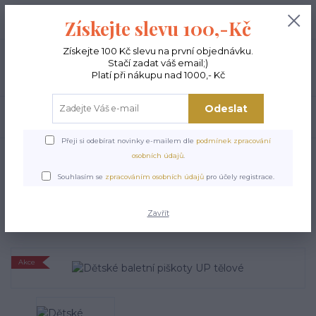
+420 603 189 973
0
ks
Získejte slevu 100,-Kč
0,00 Kč
Po - Pá 9-15:00
Získejte 100 Kč slevu na první objednávku.
Stačí zadat váš email;)
Menu
Platí při nákupu nad 1000,- Kč
Odeslat
Hledat
Přeji si odebírat novinky e-mailem dle
podmínek zpracování
Úvod
TANEČNÍ BOTY A PIŠKOTY
Dětské baletní piškoty UP tělové
osobních údajů
.
Dětské baletní piškoty UP
Souhlasím se
zpracováním osobních údajů
pro účely registrace.
tělové
Zavřít
Akce