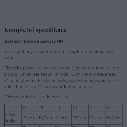
Kompletní specifikace
Základní baletní piškoty UP
Jsou vyrobeny ze speciálního plátna, které kopí­ruje Vaši
nohu.
Elastické pásky a gumička zaručuje, že Vám budou baletní­
piškoty UP skvéle sedět na noze. Gumička pro stažení­ je
všitá po obvodu. Elastické pásky jsou všité na jedné straně,
volné konce slouží­ k zavázání kolem kotní­ku.
Dělená podešev je z drcené kůže.
27
28
29
30
31
32
délka
18 cm
18,5 cm
19 cm
19,5 cm
20 cm
20,5 cm
stélky