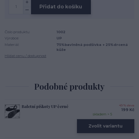
Přidat do košíku
Číslo produktu:
1002
Výrobce:
UP
Materiál:
75%bavlněná podšívka + 25%drcená
kůže
Hlídat cenu / dostupnost
Podobné produkty
Baletní piškoty UP černé
49 % sleva
199 Kč
skladem > 5
Zvolit variantu