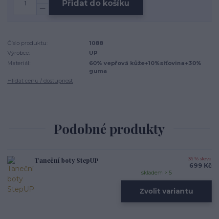
Přidat do košíku
Číslo produktu:
1088
Výrobce:
UP
Materiál:
60% vepřová kůže+10%síťovina+30%
guma
Hlídat cenu / dostupnost
Podobné produkty
Taneční boty StepUP
36 % sleva
699 Kč
skladem > 5
Zvolit variantu