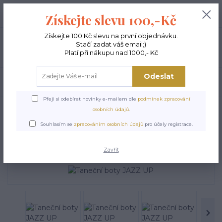
+420 603 189 973
0
ks
Získejte slevu 100,-Kč
0,00 Kč
Po - Pá 9-15:00
Získejte 100 Kč slevu na první objednávku.
Stačí zadat váš email;)
Menu
Platí při nákupu nad 1000,- Kč
Odeslat
Hledat
Přeji si odebírat novinky e-mailem dle
podmínek zpracování
Úvod
TANEČNÍ BOTY A PIŠKOTY
Taneční boty JAZZ UP
osobních údajů
.
Taneční boty JAZZ UP
Souhlasím se
zpracováním osobních údajů
pro účely registrace.
Zavřít