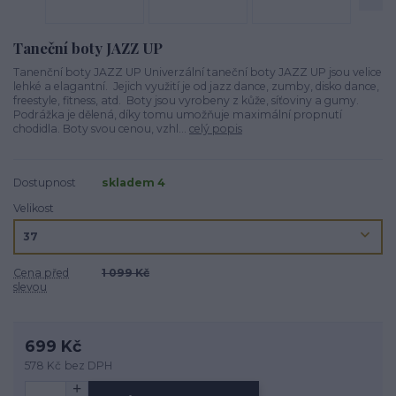
Taneční boty JAZZ UP
Tanenční­ boty JAZZ UP Univerzální taneční boty JAZZ UP jsou velice
lehké a elagantní. Jejich využití je od jazz dance, zumby, disko dance,
freestyle, fitness, atd. Boty jsou vyrobeny z kůže, síťoviny a gumy.
Podrážka je dělená, díky tomu umožňuje maximální propnutí
chodidla. Boty svou cenou, vzhl...
celý popis
Dostupnost
skladem 4
Velikost
Cena před
1 099 Kč
slevou
699 Kč
578 Kč
bez DPH