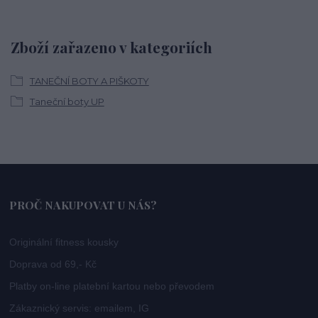
Zboží zařazeno v kategoriích
TANEČNÍ BOTY A PIŠKOTY
Taneční boty UP
PROČ NAKUPOVAT U NÁS?
Originální fitness kousky
Doprava od 69,- Kč
Platby on-line platební kartou nebo převodem
Zákaznický servis: emailem, IG