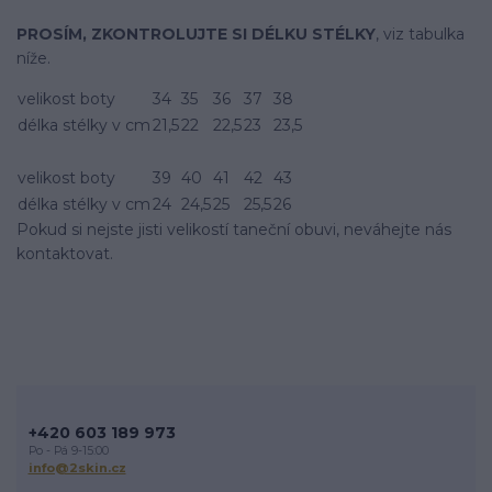
PROSÍM, ZKONTROLUJTE SI DÉLKU STÉLKY
, viz tabulka
níže.
velikost boty
34
35
36
37
38
délka stélky v cm
21,5
22
22,5
23
23,5
velikost boty
39
40
41
42
43
délka stélky v cm
24
24,5
25
25,5
26
Pokud si nejste jisti velikostí­ taneční­ obuvi, neváhejte nás
kontaktovat.
+420 603 189 973
Po - Pá 9-15:00
info@2skin.cz