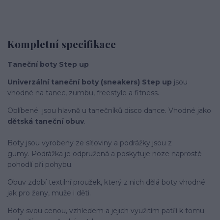
Kompletní specifikace
Taneční­ boty Step up
Univerzální­ taneční­ boty (sneakers) Step up
jsou
vhodné na tanec, zumbu, freestyle a fitness.
Oblí­bené jsou hlavně u tanečníků disco dance. Vhodné jako
dětská taneční­ obuv
.
Boty jsou vyrobeny ze síťoviny a podrážky jsou z
gumy. Podrážka je odpružená a poskytuje noze naprosté
pohodlí­ při pohybu.
Obuv zdobí­ textilní­ proužek, který z nich dělá boty vhodné
jak pro ženy, muže i děti.
Boty svou cenou, vzhledem a jejich využitím patří k tomu