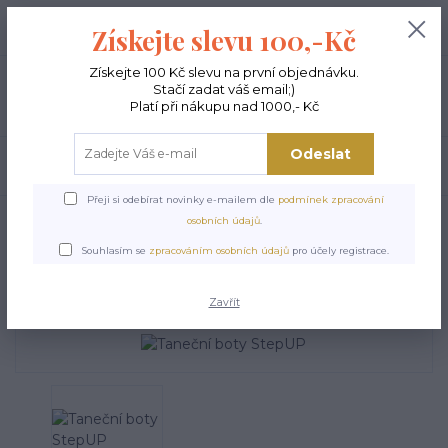
+420 603 189 973
0
ks
Získejte slevu 100,-Kč
0,00 Kč
Po - Pá 9-15:00
Získejte 100 Kč slevu na první objednávku.
Stačí zadat váš email;)
Menu
Platí při nákupu nad 1000,- Kč
Odeslat
Hledat
Přeji si odebírat novinky e-mailem dle
podmínek zpracování
Úvod
TANEČNÍ BOTY A PIŠKOTY
Taneční boty StepUP
osobních údajů
.
Taneční boty StepUP
Souhlasím se
zpracováním osobních údajů
pro účely registrace.
Zavřít