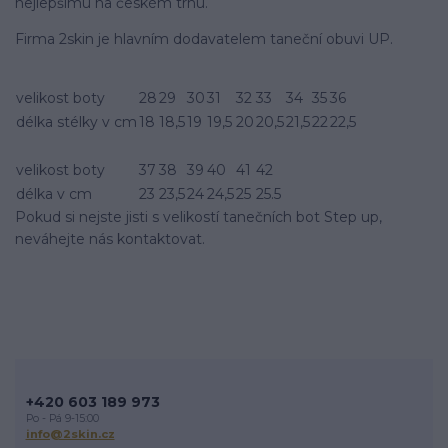
nejlepšímu na českém trhu.
Firma 2skin je hlavní­m dodavatelem taneční­ obuvi UP.
velikost boty
28
29
30
31
32
33
34
35
36
délka stélky v cm
18
18,5
19
19,5
20
20,5
21,5
22
22,5
velikost boty
37
38
39
40
41
42
délka v cm
23
23,5
24
24,5
25
25.5
Pokud si nejste jisti s velikostí­ tanečních bot Step up,
neváhejte nás kontaktovat.
+420 603 189 973
Po - Pá 9-15:00
info@2skin.cz