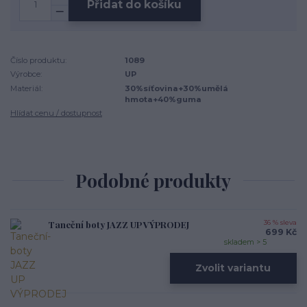
Přidat do košíku
Číslo produktu:
1089
Výrobce:
UP
Materiál:
30%síťovina+30%umělá
hmota+40%guma
Hlídat cenu / dostupnost
Podobné produkty
Taneční­ boty JAZZ UP VÝPRODEJ
36 % sleva
699 Kč
skladem > 5
Zvolit variantu