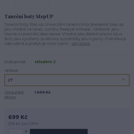
Taneční boty StepUP
Taneční­ boty Step up Univerzální­ taneční­ boty (sneakers) Step up
jsou vhodné na tanec, zumbu, freestyle a fitness. Oblí­bené jsou
hlavně u tanečníků disco dance. Vhodné jako dětská taneční­ obuv.
Boty jsou vyrobeny ze síťoviny a podrážky jsou z gumy. Podrážka je
odpružená a poskytuje noze napro...
celý popis
Dostupnost
skladem 2
Velikost
Cena před
1 099 Kč
slevou
699 Kč
578 Kč
bez DPH