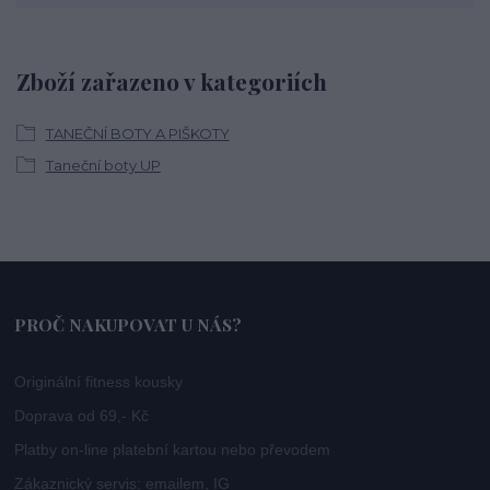
Zboží zařazeno v kategoriích
TANEČNÍ BOTY A PIŠKOTY
Taneční boty UP
PROČ NAKUPOVAT U NÁS?
Originální fitness kousky
Doprava od 69,- Kč
Platby on-line platební kartou nebo převodem
Zákaznický servis: emailem, IG