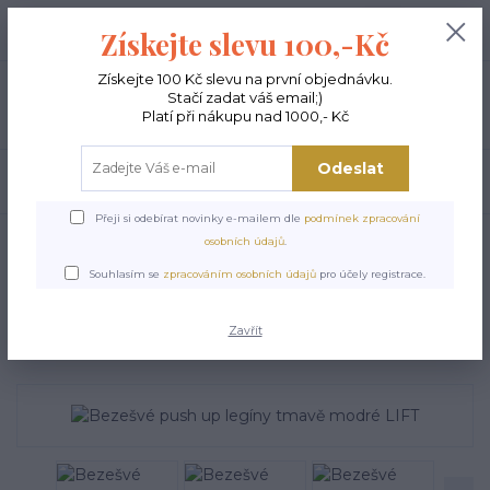
+420 603 189 973
0
ks
Získejte slevu 100,-Kč
0,00 Kč
Po - Pá 9-15:00
Získejte 100 Kč slevu na první objednávku.
Stačí zadat váš email;)
Menu
Platí při nákupu nad 1000,- Kč
Odeslat
Hledat
Přeji si odebírat novinky e-mailem dle
podmínek zpracování
Úvod
FITNESS LEGÍNY
Bezešvé push up legíny tmavě modré LIFT
osobních údajů
.
Bezešvé push up legíny
Souhlasím se
zpracováním osobních údajů
pro účely registrace.
tmavě modré LIFT
Zavřít