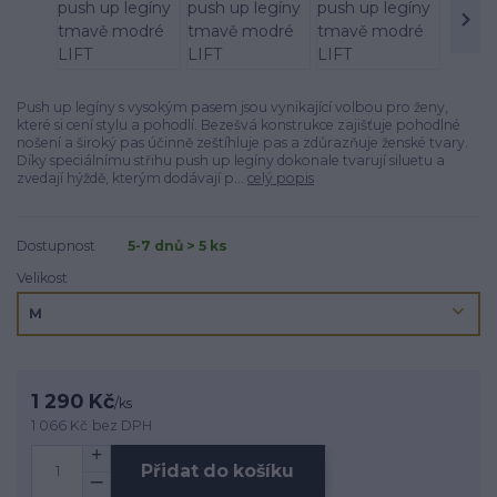
Push up legíny s vysokým pasem jsou vynikající volbou pro ženy,
které si cení stylu a pohodlí. Bezešvá konstrukce zajišťuje pohodlné
nošení a široký pas účinně zeštíhluje pas a zdůrazňuje ženské tvary.
Díky speciálnímu střihu push up legíny dokonale tvarují siluetu a
zvedají hýždě, kterým dodávají p...
celý popis
Dostupnost
5-7 dnů > 5 ks
Velikost
1 290 Kč
/
ks
1 066 Kč
bez DPH
Přidat do košíku