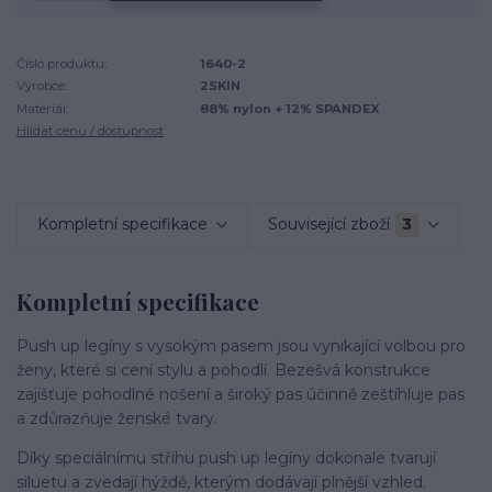
Číslo produktu:
1640-2
Výrobce:
2SKIN
Materiál:
88% nylon + 12% SPANDEX
Hlídat cenu / dostupnost
Kompletní specifikace
Související zboží
3
Kompletní specifikace
Push up legíny s vysokým pasem jsou vynikající volbou pro
ženy, které si cení stylu a pohodlí. Bezešvá konstrukce
zajišťuje pohodlné nošení a široký pas účinně zeštíhluje pas
a zdůrazňuje ženské tvary.
Díky speciálnímu střihu push up legíny dokonale tvarují
siluetu a zvedají hýždě, kterým dodávají plnější vzhled.