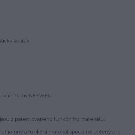
tický šusťák
k
acování firmy NEYWER
jsou z patentovaného funkčního materiálu:
í, příjemný a funkční materiál speciálně určený pro