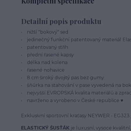
Kompletní specifikace
Detailní popis produktu
• nižší "bokový" sed
• jedinečný funkční patentovaný materiál Elas
• patentovaný střih
• přední řasené kapsy
• délka nad kolena
• řasené nohavice
• 8 cm široký dvojitý pas bez gumy
• šňůrka na stahování v pase vyvedená na bo
• nejvyšší EVROPSKÁ kvalita materiálů a zpr
• navrženo a vyrobeno v České republice ♥
Exklusivní sportovní kraťasy NEYWER - EG323 
ELASTICKÝ ŠUSŤÁK
je luxusní, vysoce kvalitn