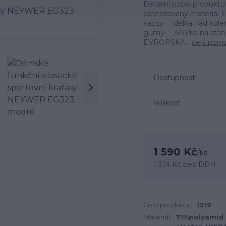
Detailní popis produkt
patentovaný materiál E
kapsy• délka nad kole
gumy• šňůrka na staho
EVROPSKÁ...
celý popi
Dostupnost
Velikost
1 590 Kč
/
ks
1 314 Kč
bez DPH
Číslo produktu:
1219
Materiál:
71%polyamid 