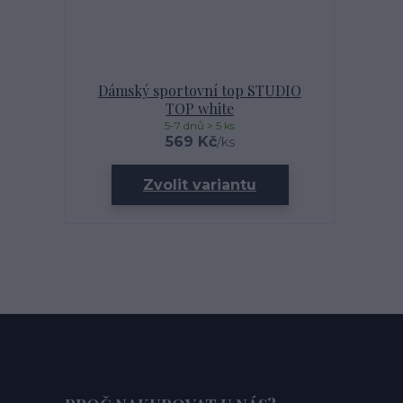
Dámský sportovní top STUDIO
TOP white
5-7 dnů > 5 ks
569 Kč
/
ks
Zvolit variantu