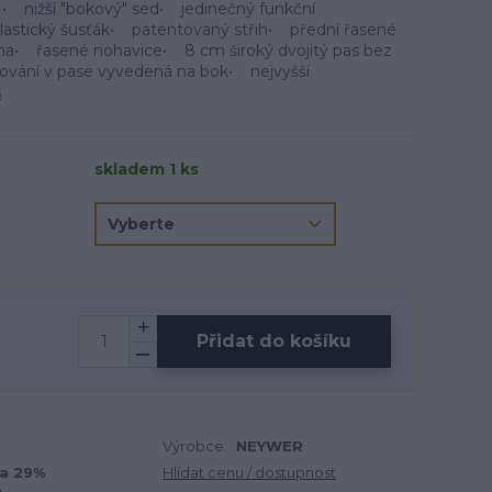
u • nižší "bokový" sed• jedinečný funkční
lastický šusťák• patentovaný střih• přední řasené
na• řasené nohavice• 8 cm široký dvojitý pas bez
vání v pase vyvedená na bok• nejvyšší
s
skladem 1 ks
Přidat do košíku
Výrobce:
NEYWER
a 29%
Hlídat cenu / dostupnost