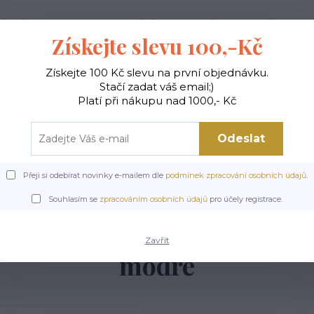
ak nakupovat
Doprava a platba
Kontakty
Více
Získejte slevu 100,-Kč
Získejte 100 Kč slevu na první objednávku.
Hledat
Stačí zadat váš email;)
Platí při nákupu nad 1000,- Kč
Odeslat
Y
TOPY A TRIČKA
SPORTOVNÍ PODPRSENKY
Přeji si odebírat novinky e-mailem dle
podmínek zpracování osobních údajů
.
Sportovní kraťasy
Sportovní kraťasy NEYWER
Dámské funkční elasti
Souhlasím se
zpracováním osobních údajů
pro účely registrace.
elastické sportovní krať
Zavřít
modré