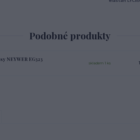
elastan LYCR
Podobné produkty
aťasy NEYWER EG323
skladem 1 ks