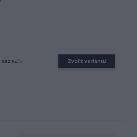
A
Zvolit variantu
1 590 Kč
/
ks