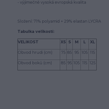
- výjimečně vysoká evropská kvalita
Složení: 71% polyamid + 29% elastan LYCRA
Tabulka velikostí:
VELIKOST
XS
S
M
L
XL
Obvod hrudi (cm)
75
85
95
105
115
Obvod boků (cm)
85
95
105
115
125