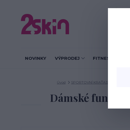
O nás
J
NOVINKY
VÝPRODEJ
FITNESS LEGÍN
Úvod
SPORTOVNÍ KRAŤASY A SUKNĚ
Dámské funkční 