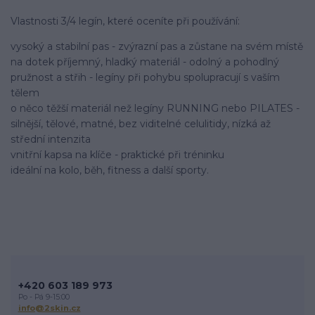
Vlastnosti 3/4 legín, které oceníte při používání:
vysoký a stabilní pas - zvýrazní pas a zůstane na svém místě
na dotek příjemný, hladký materiál - odolný a pohodlný
pružnost a střih - legíny při pohybu spolupracují s vaším
tělem
o něco těžší materiál než legíny RUNNING nebo PILATES -
silnější, tělové, matné, bez viditelné celulitidy, nízká až
střední intenzita
vnitřní kapsa na klíče - praktické při tréninku
ideální na kolo, běh, fitness a další sporty.
+420 603 189 973
Po - Pá 9-15:00
info@2skin.cz