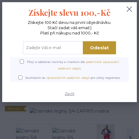
+420 603 189 973
0
ks
Získejte slevu 100,-Kč
0,00 Kč
Po - Pá 9-15:00
Získejte 100 Kč slevu na první objednávku.
Menu
Stačí zadat váš email;)
Platí při nákupu nad 1000,- Kč
Hledat
Odeslat
Úvod
NOVINKY
Dámské legíny 3/4 CAPRIS malina
Přeji si odebírat novinky e-mailem dle
podmínek zpracování
osobních údajů
.
Dámské legíny 3/4 CAPRIS
Souhlasím se
zpracováním osobních údajů
pro účely registrace.
malina
Zavřít
Novinka