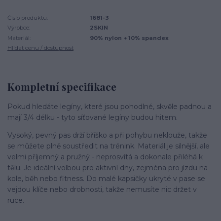
Číslo produktu:
1681-3
Výrobce:
2SKIN
Materiál:
90% nylon + 10% spandex
Hlídat cenu / dostupnost
Kompletní specifikace
Pokud hledáte legíny, které jsou pohodlné, skvěle padnou a
mají 3/4 délku - tyto síťované legíny budou hitem.
Vysoký, pevný pas drží bříško a při pohybu neklouže, takže
se můžete plně soustředit na trénink. Materiál je silnější, ale
velmi příjemný a pružný - neprosvítá a dokonale přiléhá k
tělu. Je ideální volbou pro aktivní dny, zejména pro jízdu na
kole, běh nebo fitness. Do malé kapsičky ukryté v pase se
vejdou klíče nebo drobnosti, takže nemusíte nic držet v
ruce.