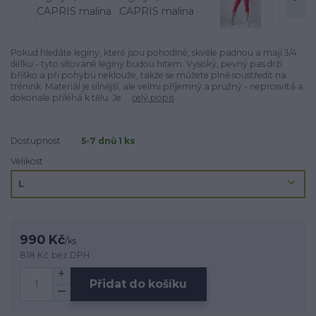
Pokud hledáte legíny, které jsou pohodlné, skvěle padnou a mají 3/4
délku - tyto síťované legíny budou hitem. Vysoký, pevný pas drží
bříško a při pohybu neklouže, takže se můžete plně soustředit na
trénink. Materiál je silnější, ale velmi příjemný a pružný - neprosvítá a
dokonale přiléhá k tělu. Je ...
celý popis
Dostupnost
5-7 dnů 1 ks
Velikost
990 Kč
/
ks
818 Kč
bez DPH
Přidat do košíku