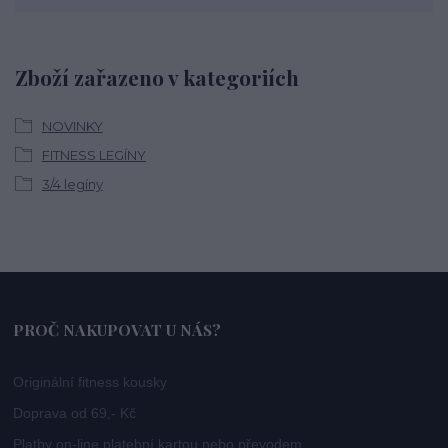
Zboží zařazeno v kategoriích
NOVINKY
FITNESS LEGÍNY
3/4 legíny
PROČ NAKUPOVAT U NÁS?
Originální fitness kousky
Doprava od 69,- Kč
Platby on-line platební kartou nebo převodem