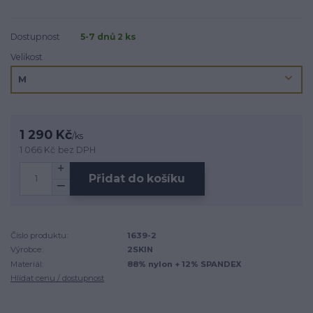
Dostupnost
5-7 dnů 2 ks
Velikost
1 290 Kč
/
ks
1 066 Kč
bez DPH
Přidat do košíku
Číslo produktu:
1639-2
Výrobce:
2SKIN
Materiál:
88% nylon + 12% SPANDEX
Hlídat cenu / dostupnost