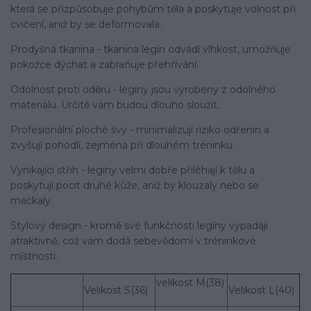
která se přizpůsobuje pohybům těla a poskytuje volnost při
cvičení, aniž by se deformovala.
Prodyšná tkanina - tkanina legín odvádí vlhkost, umožňuje
pokožce dýchat a zabraňuje přehřívání.
Odolnost proti oděru - legíny jsou vyrobeny z odolného
materiálu. Určitě vám budou dlouho sloužit.
Profesionální ploché švy - minimalizují riziko odřenin a
zvyšují pohodlí, zejména při dlouhém tréninku.
Vynikající střih - legíny velmi dobře přiléhají k tělu a
poskytují pocit druhé kůže, aniž by klouzaly nebo se
mačkaly.
Stylový design - kromě své funkčnosti legíny vypadají
atraktivně, což vám dodá sebevědomí v tréninkové
místnosti.
velikost M(38)
Velikost S(36)
Velikost L(40)