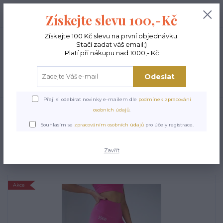
+420 603 189 973
0
ks
Získejte slevu 100,-Kč
0,00 Kč
Po - Pá 9-15:00
Získejte 100 Kč slevu na první objednávku.
Stačí zadat váš email;)
Menu
Platí při nákupu nad 1000,- Kč
Odeslat
Hledat
Přeji si odebírat novinky e-mailem dle
podmínek zpracování
Úvod
FITNESS LEGÍNY
Dámské legíny PILATES růžové
osobních údajů
.
Dámské legíny PILATES
Souhlasím se
zpracováním osobních údajů
pro účely registrace.
růžové
Zavřít
Akce