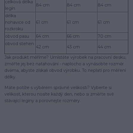
celková délka
84 cm
84 cm
84 cm
legín
délka
nohavice od
61 cm
61 cm
61 cm
rozkroku
obvod pasu
64 cm
66 cm
70 cm
obvod stehen
42 cm
43 cm
44 cm
Jak produkt měříme? Umístěte výrobek na pracovní desku,
změřte jej bez natahování - naplocho a vynásobte rozměr
dvěma, abyste získali obvod výrobku. To neplatí pro měření
délky.
Máte potíže s výběrem správné velikosti? Vyberte si
velikost, kterou nosíte každý den, nebo si změřte své
stávající legíny a porovnejte rozměry.