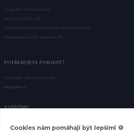
Originální fitness kousky
Doprava od 69,- Kč
Platby on-line platební kartou nebo převodem
Zákaznický servis: emailem, IG
POTŘEBUJETE PORADIT?
Neváhejte nás kontaktovat:
info@2skin.cz
NABÍZÍME:
Dámské sportovní legíny -
https://www.2skin.cz/bezecke-a-fitness-leginy
Cookies nám pomáhají být lepšími 🍪
Dámské topy a trička -
https://www.2skin.cz/damske-topy-a-tricka