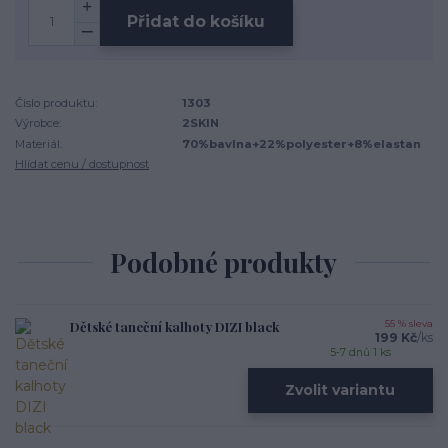
Přidat do košíku
Číslo produktu:
1303
Výrobce:
2SKIN
Materiál:
70%bavlna+22%polyester+8%elastan
Hlídat cenu / dostupnost
Podobné produkty
Dětské taneční kalhoty DIZI black
55 % sleva
199 Kč
/
ks
5-7 dnů 1 ks
Zvolit variantu