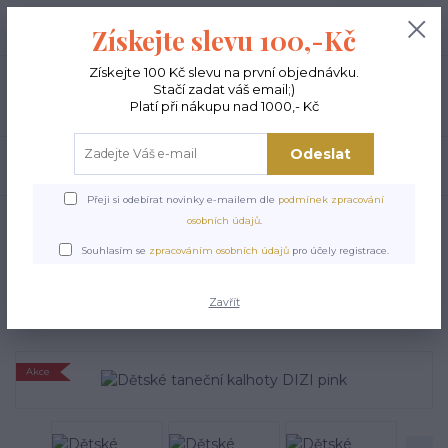
+420 603 189 973
0
ks
Získejte slevu 100,-Kč
0,00 Kč
Po - Pá 9-15:00
Získejte 100 Kč slevu na první objednávku.
Stačí zadat váš email;)
Menu
Platí při nákupu nad 1000,- Kč
Odeslat
Hledat
Přeji si odebírat novinky e-mailem dle
podmínek zpracování
Úvod
DĚTSKÉ TANEČNÍ OBLEČENÍ
Dětské taneční kalhoty DIZI pink
osobních údajů
.
Dětské taneční kalhoty DIZI
Souhlasím se
zpracováním osobních údajů
pro účely registrace.
pink
Zavřít
Akce