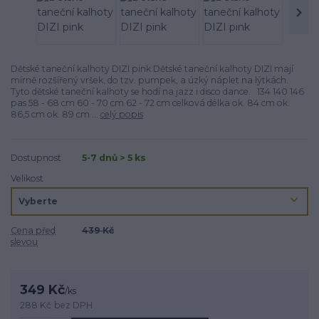
Dětské taneční­ kalhoty DIZI pink Dětské taneční­ kalhoty DIZI mají
mírně rozšířený vršek, do tzv. pumpek, a úzký náplet na lýtkách.
Tyto dětské taneční kalhoty se hodí­ na jazz i disco dance. 134 140 146
pas 58 - 68 cm 60 - 70 cm 62 - 72 cm celková délka ok. 84 cm ok.
86,5 cm ok. 89 cm ...
celý popis
Dostupnost
5-7 dnů > 5 ks
Velikost
Cena před
439 Kč
slevou
349 Kč
/
ks
288 Kč
bez DPH