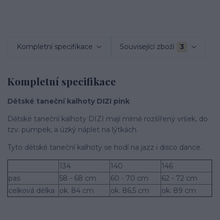
Kompletní specifikace
Související zboží
3
Kompletní specifikace
Dětské taneční­ kalhoty DIZI pink
Dětské taneční­ kalhoty DIZI mají mírně rozšířený vršek, do
tzv. pumpek, a úzký náplet na lýtkách.
Tyto dětské taneční kalhoty se hodí­ na jazz i disco dance.
134
140
146
pas
58 - 68 cm
60 - 70 cm
62 - 72 cm
celková délka
ok. 84 cm
ok. 86,5 cm
ok. 89 cm