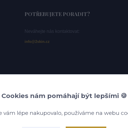
POTŘEBUJETE PORADIT?
Neváhejte nás kontaktovat:
info@2skin.cz
Cookies nám pomáhají být lepšími 🍪
e vám lépe nakupovalo, používáme na webu co