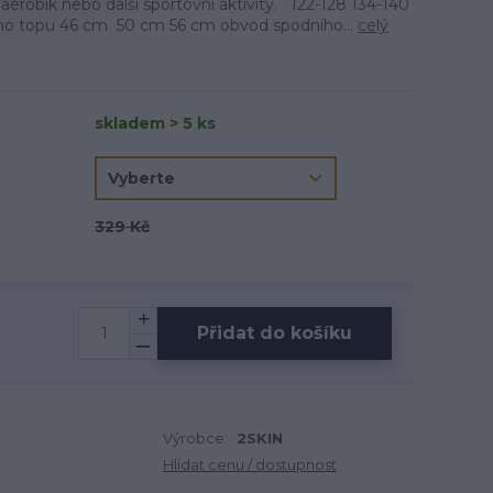
aerobik nebo další sportovní aktivity. 122-128 134-140
ího topu 46 cm 50 cm 56 cm obvod spodního...
celý
skladem > 5 ks
329 Kč
Přidat do košíku
Výrobce:
2SKIN
Hlídat cenu / dostupnost