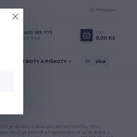
Přihlášení
0
ks
+420 603 189 973
0,00 Kč
Po - Pá 9-15:00
TANEČNÍ BOTY A PIŠKOTY
Více
een
VE je skvělou volbou pro aktivní holčičku. Střih
pu zaručuje pohodlí při sportování, ať už se jedná o