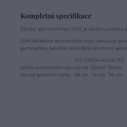
Kompletní specifikace
Dětský sportovní top LOVE je skvělou volbou pr
Střih dětského sportovního topu zaručuje pohod
gymnastiku, aerobik nebo další sportovní aktivi
122-128
134-140
146-152
délka sportovního topu
46 cm
50 cm
56 cm
obvod spodního lemu
68 cm
74 cm
78 cm