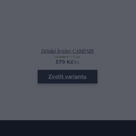
Dětské legíny CAMPARI
skladem > 5 ks
579 Kč
/
ks
Zvolit variantu