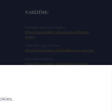
NABÍZÍME:
Dámské sportovní legíny -
https://www.2skin.cz/bezecke-a-fitness-
leginy
Dámské topy a trička -
https://www.2skin.cz/damske-topy-a-tricka
Běžecké doplňky -
https://www.2skin.cz/bezecke-doplnky
Dámské sportovní kalhoty -
https://www.2skin.cz/damske-sportovni-
kalhoty
okies.