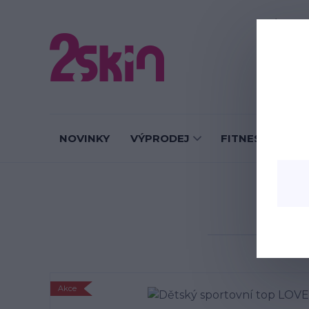
O nás
J
NOVINKY
VÝPRODEJ
FITNESS LEGÍN
Dě
Akce