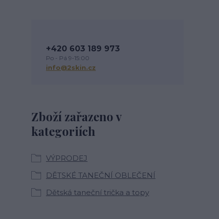
+420 603 189 973
Po - Pá 9-15:00
info@2skin.cz
Zboží zařazeno v
kategoriích
VÝPRODEJ
DĚTSKÉ TANEČNÍ OBLEČENÍ
Dětská taneční trička a topy