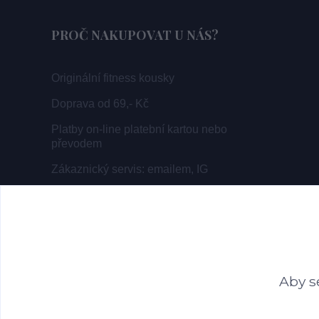
PROČ NAKUPOVAT U NÁS?
Originální fitness kousky
Doprava od 69,- Kč
Platby on-line platební kartou nebo
převodem
Zákaznický servis: emailem, IG
Aby s