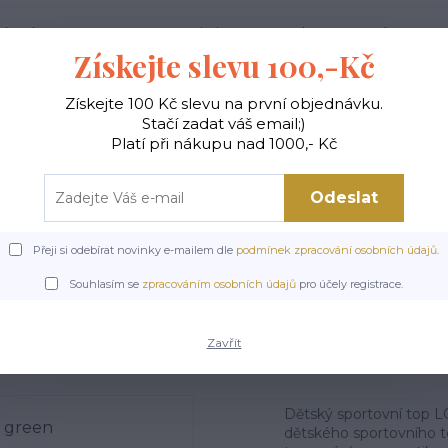
ak nakupovat
Doprava a platba
Kontakty
Více
Získejte slevu 100,-Kč
Získejte 100 Kč slevu na první objednávku.
Hledat
Stačí zadat váš email;)
Platí při nákupu nad 1000,- Kč
Odeslat
Y
TOPY A TRIČKA
SPORTOVNÍ PODPRSENKY
Přeji si odebírat novinky e-mailem dle
podmínek zpracování osobních údajů
.
Úvod
DĚTSKÉ TANEČNÍ OBLEČENÍ
Dětský sportovní top LOVE green
Souhlasím se
zpracováním osobních údajů
pro účely registrace.
tský sportovní top LOVE gr
Zavřít
Dětský sportovní top LO
dětského sportovního to