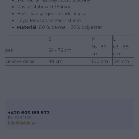
Pas se stahovací šňůrkou
Boční kapsy a jedna zadní kapsa
Logo Madson na zadní straně
Materiál:
80 % bavlna + 20% polyester
S
M
L
66 - 80
68 - 88
pas
64 - 76 cm
cm
cm
celková délka
98 cm
100 cm
104 cm
+420 603 189 973
Po - Pá 9-15:00
info@2skin.cz