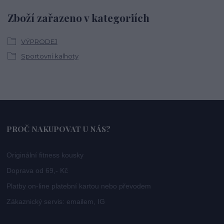
Zboží zařazeno v kategoriích
VÝPRODEJ
Sportovní kalhoty
PROČ NAKUPOVAT U NÁS?
Originální fitness kousky
Doprava od 69,- Kč
Platby on-line platební kartou nebo převodem
Zákaznický servis: emailem, IG