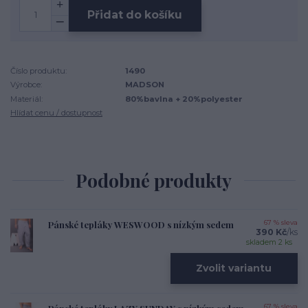
Přidat do košíku
Číslo produktu:
1490
Výrobce:
MADSON
Materiál:
80%bavlna + 20%polyester
Hlídat cenu / dostupnost
Podobné produkty
Pánské tepláky WESWOOD s nízkým sedem
67 % sleva
390 Kč
/
ks
skladem 2 ks
Zvolit variantu
67 % sleva