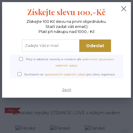
+420 603 189 973
0
ks
Získejte slevu 100,-Kč
0,00 Kč
Po - Pá 9-15:00
Získejte 100 Kč slevu na první objednávku.
Stačí zadat váš email;)
Menu
Platí při nákupu nad 1000,- Kč
Odeslat
Hledat
Přeji si odebírat novinky e-mailem dle
podmínek zpracování
Úvod
VÝPRODEJ
Pánské tepláky STRANGE LOVE s nízkým sedem
osobních údajů
.
Pánské tepláky STRANGE
Souhlasím se
zpracováním osobních údajů
pro účely registrace.
LOVE s nízkým sedem
Zavřít
Akce