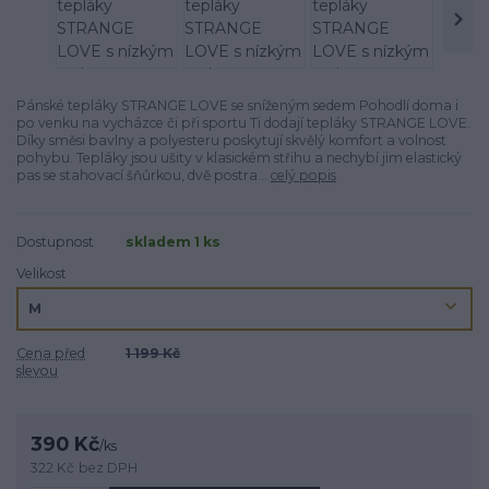
Pánské tepláky STRANGE LOVE se sníženým sedem Pohodlí doma i
po venku na vycházce či při sportu Ti dodají tepláky STRANGE LOVE.
Díky směsi bavlny a polyesteru poskytují skvělý komfort a volnost
pohybu. Tepláky jsou ušity v klasickém střihu a nechybí jim elastický
pas se stahovací šňůrkou, dvě postra...
celý popis
Dostupnost
skladem 1 ks
Velikost
Cena před
1 199 Kč
slevou
390 Kč
/
ks
322 Kč
bez DPH