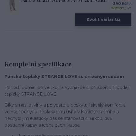
Pánské tepláky LAZY SUNDAY s nízkým sedem
390 Kč
/
ks
skladem 1 ks
Zvolit variantu
Kompletní specifikace
Pánské tepláky STRANGE LOVE se sníženým sedem
Pohodlí doma i po venku na vycházce či při sportu Ti dodají
tepláky STRANGE LOVE.
Díky směsi bavlny a polyesteru poskytují skvělý komfort a
volnost pohybu. Tepláky jsou ušity v klasickém střihu a
nechybí jim elastický pas se stahovací šňůrkou, dvě
postranní kapsy a jedna zadní kapsa.
Tkanina: směs polyesteru a bavlny