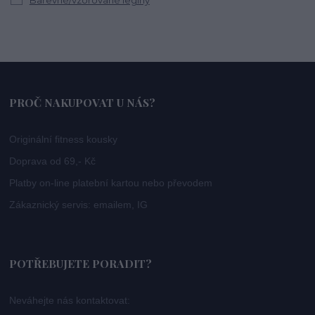
Barevné/vzorované legíny
PROČ NAKUPOVAT U NÁS?
Originální fitness kousky
Doprava od 69,- Kč
Platby on-line platební kartou nebo převodem
Zákaznický servis: emailem, IG
POTŘEBUJETE PORADIT?
Neváhejte nás kontaktovat: