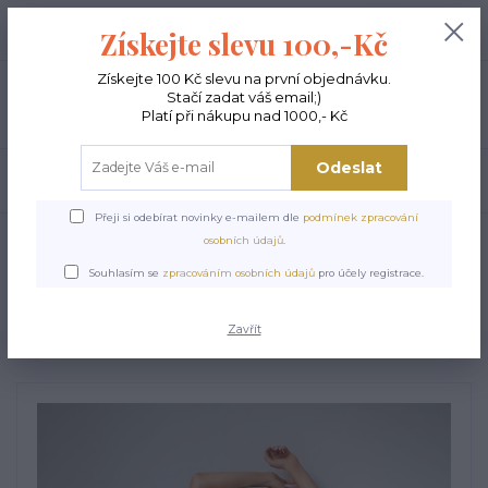
+420 603 189 973
0
ks
Získejte slevu 100,-Kč
0,00 Kč
Po - Pá 9-15:00
Získejte 100 Kč slevu na první objednávku.
Stačí zadat váš email;)
Menu
Platí při nákupu nad 1000,- Kč
Odeslat
Hledat
Přeji si odebírat novinky e-mailem dle
podmínek zpracování
Úvod
FITNESS LEGÍNY
Sportovní legíny s vysokým pasem GLOW UP
osobních údajů
.
Sportovní legíny s vysokým
Souhlasím se
zpracováním osobních údajů
pro účely registrace.
pasem GLOW UP
Zavřít