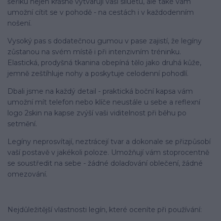
šeříku nejen krásně vytvarují vaši siluetu, ale také vám
umožní cítit se v pohodě - na cestách i v každodenním
nošení.
Vysoký pas s dodatečnou gumou v pase zajistí, že legíny
zůstanou na svém místě i při intenzivním tréninku.
Elastická, prodyšná tkanina obepíná tělo jako druhá kůže,
jemně zeštíhluje nohy a poskytuje celodenní pohodlí.
Dbali jsme na každý detail - praktická boční kapsa vám
umožní mít telefon nebo klíče neustále u sebe a reflexní
logo 2skin na kapse zvýší vaši viditelnost při běhu po
setmění.
Legíny neprosvítají, neztrácejí tvar a dokonale se přizpůsobí
vaší postavě v jakékoli poloze. Umožňují vám stoprocentně
se soustředit na sebe - žádné dolaďování oblečení, žádné
omezování.
Nejdůležitější vlastnosti legín, které oceníte při používání: