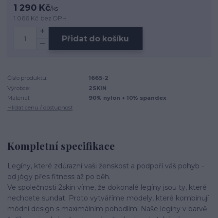
1 290 Kč
/
ks
1 066 Kč
bez DPH
Přidat do košíku
Číslo produktu:
1665-2
Výrobce:
2SKIN
Materiál:
90% nylon + 10% spandex
Hlídat cenu / dostupnost
Kompletní specifikace
Legíny, které zdůrazní vaši ženskost a podpoří váš pohyb -
od jógy přes fitness až po běh.
Ve společnosti 2skin víme, že dokonalé legíny jsou ty, které
nechcete sundat. Proto vytváříme modely, které kombinují
módní design s maximálním pohodlím. Naše legíny v barvě