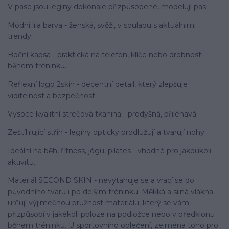
V pase jsou legíny dokonale přizpůsobené, modelují pas.
Módní lila barva - ženská, svěží, v souladu s aktuálními
trendy.
Boční kapsa - praktická na telefon, klíče nebo drobnosti
během tréninku.
Reflexní logo 2skin - decentní detail, který zlepšuje
viditelnost a bezpečnost.
Vysoce kvalitní strečová tkanina - prodyšná, přiléhavá.
Zeštíhlující střih - legíny opticky prodlužují a tvarují nohy.
Ideální na běh, fitness, jógu, pilates - vhodné pro jakoukoli
aktivitu.
Materiál SECOND SKIN - nevytahuje se a vrací se do
původního tvaru i po delším tréninku. Měkká a silná vlákna
určují výjimečnou pružnost materiálu, který se vám
přizpůsobí v jakékoli poloze na podložce nebo v předklonu
během tréninku. U sportovního oblečení, zejména toho pro