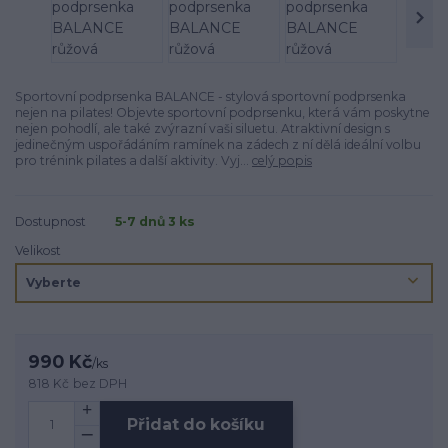
Sportovní podprsenka BALANCE - stylová sportovní podprsenka
nejen na pilates! Objevte sportovní podprsenku, která vám poskytne
nejen pohodlí, ale také zvýrazní vaši siluetu. Atraktivní design s
jedinečným uspořádáním ramínek na zádech z ní dělá ideální volbu
pro trénink pilates a další aktivity. Vyj...
celý popis
Dostupnost
5-7 dnů 3 ks
Velikost
990 Kč
/
ks
818 Kč
bez DPH
Přidat do košíku