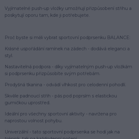
Vyjímatelné push-up vložky umožňují přizpůsobení střihu a
poskytují oporu tam, kde ji potřebujete.
Proč byste si měli vybrat sportovní podprsenku BALANCE:
Krásné uspořádání ramínek na zádech - dodává eleganci a
styl.
Nastavitelná podpora - díky vyjímatelným push-up vložkám
si podprsenku přizpůsobíte svým potřebám.
Prodyšná tkanina - odvádí vlhkost pro celodenní pohodlí.
Skvěle padnoucí střih - pás pod poprsím s elastickou
gumičkou uprostřed.
Ideální pro všechny sportovní aktivity - navržena pro
naprostou volnost pohybu.
Univerzální - tato sportovní podprsenka se hodí jak na
trénink, tak na každodenní nošení.