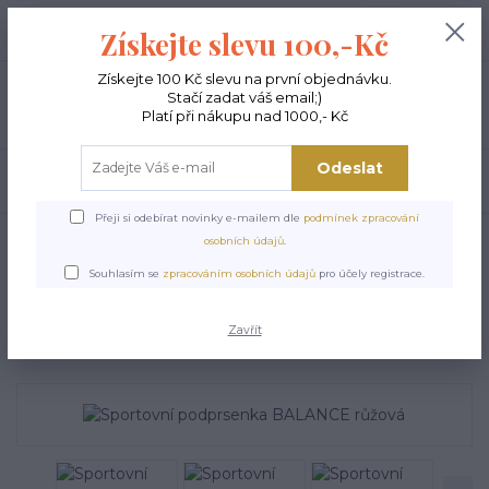
+420 603 189 973
0
ks
Získejte slevu 100,-Kč
0,00 Kč
Po - Pá 9-15:00
Získejte 100 Kč slevu na první objednávku.
Stačí zadat váš email;)
Menu
Platí při nákupu nad 1000,- Kč
Odeslat
Hledat
Přeji si odebírat novinky e-mailem dle
podmínek zpracování
Úvod
SPORTOVNÍ PODPRSENKY
Sportovní podprsenka BALANCE růžová
osobních údajů
.
Sportovní podprsenka
Souhlasím se
zpracováním osobních údajů
pro účely registrace.
BALANCE růžová
Zavřít