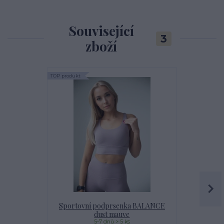
Související
3
zboží
TOP produkt
Sportovní podprsenka BALANCE
Sportov
dust mauve
5-7 dnů > 5 ks