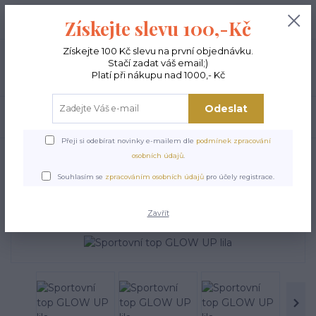
+420 603 189 973
0
ks
Získejte slevu 100,-Kč
0,00 Kč
Po - Pá 9-15:00
Získejte 100 Kč slevu na první objednávku.
Stačí zadat váš email;)
Menu
Platí při nákupu nad 1000,- Kč
Odeslat
Hledat
Přeji si odebírat novinky e-mailem dle
podmínek zpracování
Úvod
SPORTOVNÍ PODPRSENKY
Sportovní top GLOW UP lila
osobních údajů
.
Sportovní top GLOW UP lila
Souhlasím se
zpracováním osobních údajů
pro účely registrace.
Zavřít