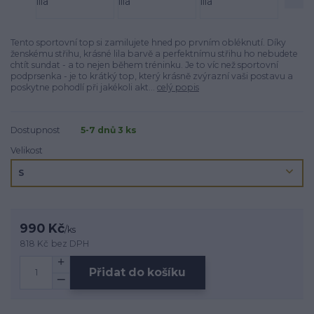
Tento sportovní top si zamilujete hned po prvním obléknutí. Díky
ženskému střihu, krásné lila barvě a perfektnímu střihu ho nebudete
chtít sundat - a to nejen během tréninku. Je to víc než sportovní
podprsenka - je to krátký top, který krásně zvýrazní vaši postavu a
poskytne pohodlí při jakékoli akt...
celý popis
Dostupnost
5-7 dnů 3 ks
Velikost
990 Kč
/
ks
818 Kč
bez DPH
Přidat do košíku