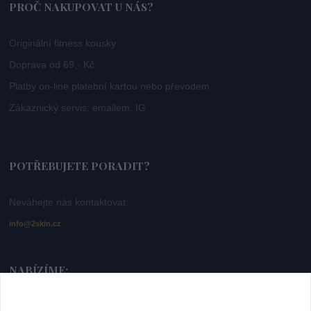
PROČ NAKUPOVAT U NÁS?
Originální fitness kousky
Doprava od 69,- Kč
Platby on-line platební kartou nebo převodem
Zákaznický servis: emailem, IG
POTŘEBUJETE PORADIT?
Neváhejte nás kontaktovat:
info@2skin.cz
NABÍZÍME:
Dámské sportovní legíny -
https://www.2skin.cz/bezecke-a-fitness-leginy