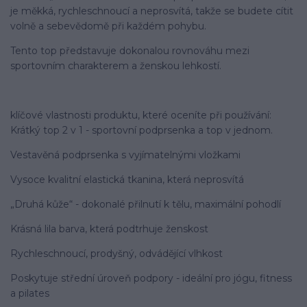
je měkká, rychleschnoucí a neprosvítá, takže se budete cítit
volně a sebevědomě při každém pohybu.
Tento top představuje dokonalou rovnováhu mezi
sportovním charakterem a ženskou lehkostí.
klíčové vlastnosti produktu, které oceníte při používání:
Krátký top 2 v 1 - sportovní podprsenka a top v jednom.
Vestavěná podprsenka s vyjímatelnými vložkami
Vysoce kvalitní elastická tkanina, která neprosvítá
„Druhá kůže“ - dokonalé přilnutí k tělu, maximální pohodlí
Krásná lila barva, která podtrhuje ženskost
Rychleschnoucí, prodyšný, odvádějící vlhkost
Poskytuje střední úroveň podpory - ideální pro jógu, fitness
a pilates