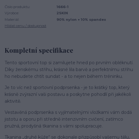
Číslo produktu:
1666-1
Výrobce:
2SKIN
Materiál:
90% nylon + 10% spandex
Hlídat cenu / dostupnost
Kompletní specifikace
Tento sportovní top si zamilujete hned po prvním obléknutí.
Díky ženskému střihu, krásné lila barvě a perfektnímu střihu
ho nebudete chtít sundat - a to nejen během tréninku.
Je to víc než sportovní podprsenka - je to krátký top, který
krásně zvýrazní vaši postavu a poskytne pohodlí při jakékoli
aktivitě.
Vestavěná podprsenka s vyjímatelnými vložkami vám dodá
jistotu a oporu při středně intenzivním cvičení, zatímco
pružná, prodyšná tkanina s vámi spolupracuje.
Tkanina „druhé kůže“ se dokonale přizpůsobí vašemu tělu,