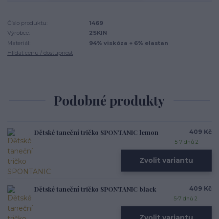
Číslo produktu:
1469
Výrobce:
2SKIN
Materiál:
94% viskóza + 6% elastan
Hlídat cenu / dostupnost
Podobné produkty
Dětské taneční tričko SPONTANIC lemon
409 Kč
5-7 dnů 2
Zvolit variantu
Dětské taneční tričko SPONTANIC black
409 Kč
5-7 dnů 2
Zvolit variantu