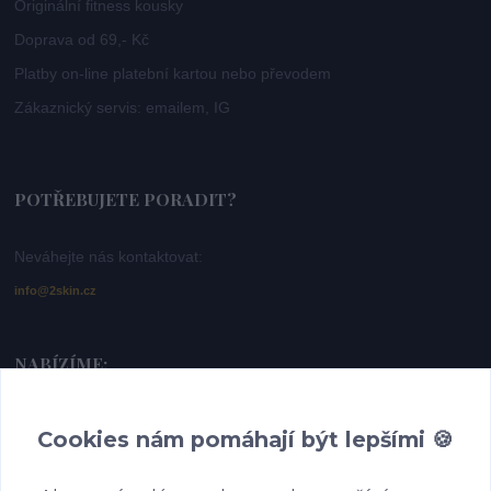
Originální fitness kousky
Doprava od 69,- Kč
Platby on-line platební kartou nebo převodem
Zákaznický servis: emailem, IG
POTŘEBUJETE PORADIT?
Neváhejte nás kontaktovat:
info@2skin.cz
NABÍZÍME:
Dámské sportovní legíny -
https://www.2skin.cz/bezecke-a-fitness-leginy
Cookies nám pomáhají být lepšími 🍪
Dámské topy a trička -
https://www.2skin.cz/damske-topy-a-tricka
Běžecké doplňky -
https://www.2skin.cz/bezecke-doplnky