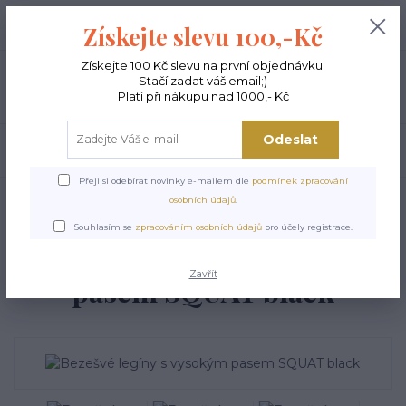
+420 603 189 973
0
ks
Získejte slevu 100,-Kč
0,00 Kč
Po - Pá 9-15:00
Získejte 100 Kč slevu na první objednávku.
Stačí zadat váš email;)
Menu
Platí při nákupu nad 1000,- Kč
Odeslat
Hledat
Přeji si odebírat novinky e-mailem dle
podmínek zpracování
Úvod
FITNESS LEGÍNY
Bezešvé legíny
Bezešvé legíny s vysokým pasem
osobních údajů
.
SQUAT black
Souhlasím se
zpracováním osobních údajů
pro účely registrace.
Bezešvé legíny s vysokým
Zavřít
pasem SQUAT black