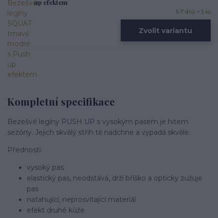
up efektem
5-7 dnů > 5 ks
Zvolit variantu
Kompletní specifikace
Bezešvé legíny PUSH UP s vysokým pasem je hitem
sezóny. Jejich skvělý střih tě nadchne a vypadá skvěle.
Přednosti:
vysoký pas
elastický pas, neodstává, drží bříško a opticky zužuje
pas
natahující, neprosvítající materiál
efekt druhé kůže