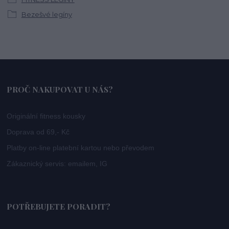
Bezešvé legíny
PROČ NAKUPOVAT U NÁS?
Originální fitness kousky
Doprava od 69,- Kč
Platby on-line platební kartou nebo převodem
Zákaznický servis: emailem, IG
POTŘEBUJETE PORADIT?