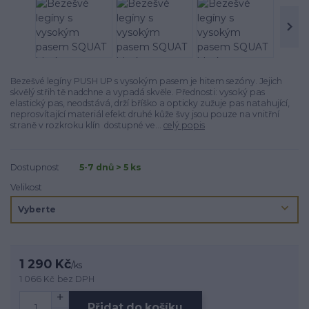
Bezešvé legíny PUSH UP s vysokým pasem je hitem sezóny. Jejich
skvělý střih tě nadchne a vypadá skvěle. Přednosti: vysoký pas
elastický pas, neodstává, drží bříško a opticky zužuje pas natahující,
neprosvítající materiál efekt druhé kůže švy jsou pouze na vnitřní
straně v rozkroku klín dostupné ve...
celý popis
Dostupnost
5-7 dnů > 5 ks
Velikost
1 290 Kč
/
ks
1 066 Kč
bez DPH
Přidat do košíku