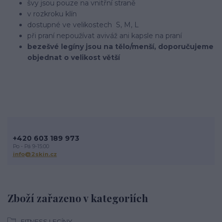
švy jsou pouze na vnitřní straně
v rozkroku klín
dostupné ve velikostech S, M, L
při praní nepoužívat aviváž ani kapsle na praní
bezešvé legíny jsou na tělo/menší, doporučujeme
objednat o velikost větší
+420 603 189 973
Po - Pá 9-15:00
info@2skin.cz
Zboží zařazeno v kategoriích
FITNESS LEGÍNY