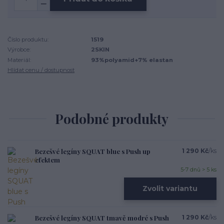
Číslo produktu:
1519
Výrobce:
2SKIN
Materiál:
93%polyamid+7% elastan
Hlídat cenu / dostupnost
Podobné produkty
Bezešvé legíny SQUAT blue s Push up
1 290 Kč
/
ks
efektem
5-7 dnů > 5 ks
Zvolit variantu
Bezešvé legíny SQUAT tmavě modré s Push
1 290 Kč
/
ks