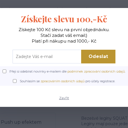
ak nakupovat
Doprava a platba
Kontakty
Více
Získejte slevu 100,-Kč
Získejte 100 Kč slevu na první objednávku.
Hledat
Stačí zadat váš email;)
Platí při nákupu nad 1000,- Kč
Odeslat
Y
TOPY A TRIČKA
SPORTOVNÍ PODPRSENKY
Přeji si odebírat novinky e-mailem dle
podmínek zpracování osobních údajů
.
NESS LEGÍNY
Bezešvé legíny
Bezešvé legíny SQUAT tmavě modré s Pus
Souhlasím se
zpracováním osobních údajů
pro účely registrace.
ny SQUAT tmavě modré s Pu
Zavřít
Bezešvé legíny SQUAT j
Legíny mají pouze jede