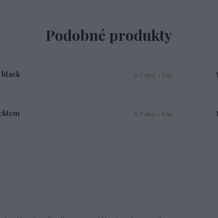
Podobné produkty
 black
5-7 dnů > 5 ks
fektem
5-7 dnů > 5 ks