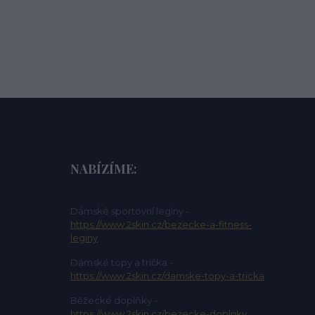
NABÍZÍME:
Dámské sportovní legíny -
https://www.2skin.cz/bezecke-a-fitness-
leginy
Dámské topy a trička -
https://www.2skin.cz/damske-topy-a-tricka
Běžecké doplňky -
https://www.2skin.cz/bezecke-doplnky