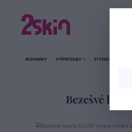
O nás
J
NOVINKY
VÝPRODEJ
FITNESS LEGÍN
Úvod
FIT
Bezešvé legí