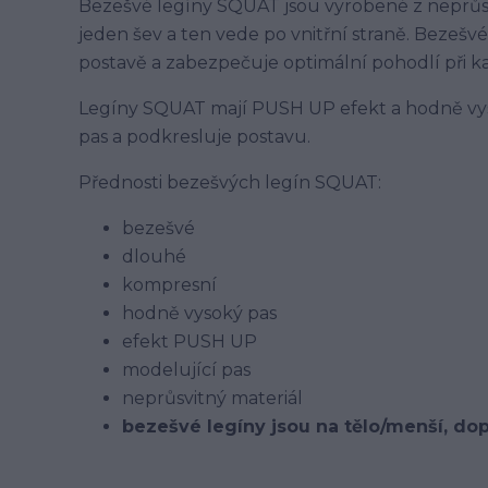
Bezešvé legíny SQUAT jsou vyrobené z neprůsv
jeden šev a ten vede po vnitřní straně. Bezešvé
postavě a zabezpečuje optimální pohodlí při 
Legíny SQUAT mají PUSH UP efekt a hodně vysok
pas a podkresluje postavu.
Přednosti bezešvých legín SQUAT:
bezešvé
dlouhé
kompresní
hodně vysoký pas
efekt PUSH UP
modelující pas
neprůsvitný materiál
bezešvé legíny jsou na tělo/menší, do