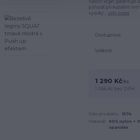
našich legín garantuje i
pohodlí při každém tr
vysoký...
celý popis
Dostupnost
Velikost
1 290 Kč
/
ks
1 066 Kč
bez DPH
Číslo produktu:
1574
Materiál:
90% nylon + 
spandex