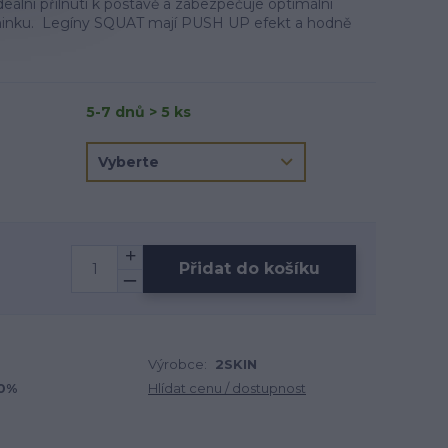
deální přilnutí k postavě a zabezpečuje optimální
éninku. Legíny SQUAT mají PUSH UP efekt a hodně
5-7 dnů > 5 ks
Přidat do košíku
Výrobce:
2SKIN
10%
Hlídat cenu / dostupnost