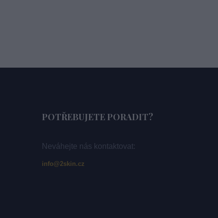
POTŘEBUJETE PORADIT?
Neváhejte nás kontaktovat:
info@2skin.cz