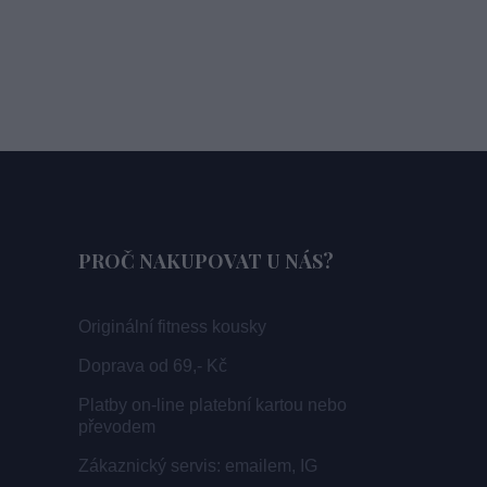
PROČ NAKUPOVAT U NÁS?
Originální fitness kousky
Doprava od 69,- Kč
Platby on-line platební kartou nebo
převodem
Zákaznický servis: emailem, IG