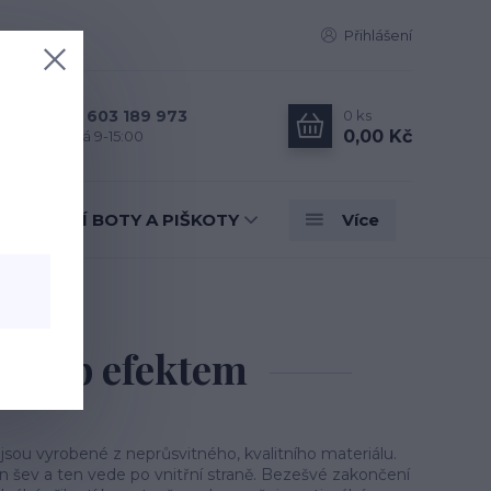
Přihlášení
0
ks
+420 603 189 973
0,00 Kč
Po - Pá 9-15:00
TANEČNÍ BOTY A PIŠKOTY
Více
h up efektem
sh up efektem
sou vyrobené z neprůsvitného, kvalitního materiálu.
n šev a ten vede po vnitřní straně. Bezešvé zakončení