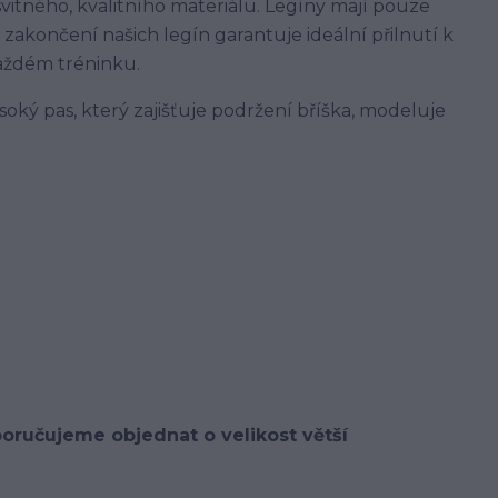
itného, kvalitního materiálu. Legíny mají pouze
 zakončení našich legín garantuje ideální přilnutí k
každém tréninku.
ý pas, který zajišťuje podržení bříška, modeluje
poručujeme objednat o velikost větší