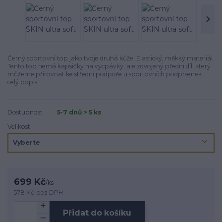
Černý sportovní top jako tvoje druhá kůže. Elastický, měkký materiál.
Tento top nemá kapsičky na vycpávky, ale zdvojený přední díl, který
můžeme přirovnat ke střední podpoře u sportovních podprsenek.
celý popis
Dostupnost
5-7 dnů > 5 ks
Velikost
699 Kč
/
ks
578 Kč
bez DPH
Přidat do košíku