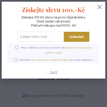
+420 603 189 973
0
ks
Získejte slevu 100,-Kč
0,00 Kč
Po - Pá 9-15:00
Získejte 100 Kč slevu na první objednávku.
Stačí zadat váš email;)
Menu
Platí při nákupu nad 1000,- Kč
Odeslat
Hledat
Přeji si odebírat novinky e-mailem dle
podmínek zpracování
Úvod
TOPY A TRIČKA
Sportovní topy a tílka
Černý sportovní top SKIN
osobních údajů
.
ultra soft
Souhlasím se
zpracováním osobních údajů
pro účely registrace.
Černý sportovní top SKIN
Zavřít
ultra soft