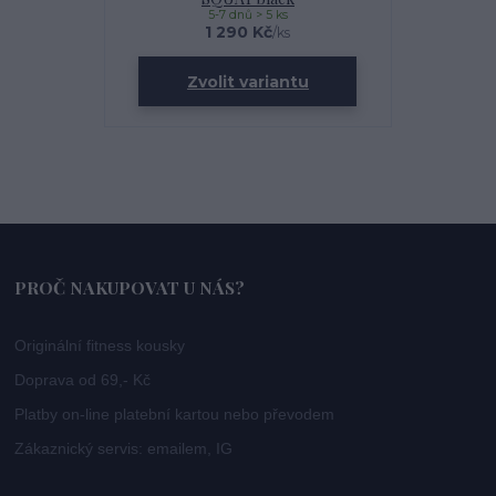
5-7 dnů > 5 ks
1 290 Kč
/
ks
Zvolit variantu
PROČ NAKUPOVAT U NÁS?
Originální fitness kousky
Doprava od 69,- Kč
Platby on-line platební kartou nebo převodem
Zákaznický servis: emailem, IG