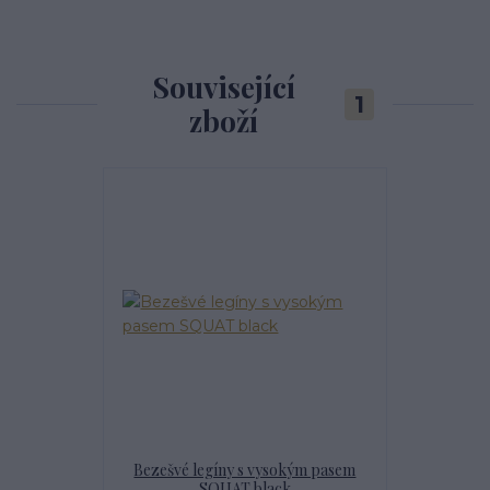
Související
1
zboží
Bezešvé legíny s vysokým pasem
SQUAT black