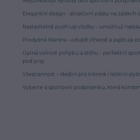
Nejdůležitější výhody této sportovní podprsen
Elegantní design - atraktivní pásky na zádech do
Nastavitelné push-up vložky – umožňují nasta
Prodyšná tkanina - odvádí vlhkost a zajišťuje po
Úplná volnost pohybu a střihu - perfektní sport
pod prsy
Všestrannost – ideální pro trénink i ležérní styli
Vyberte si sportovní podprsenku, která kombin