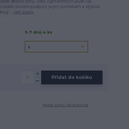
ždé aktivní ženy. Díky vyjímatelným push-up
způsobit úroveň podpory svým potřebám a stylové
šují ...
celý popis
5-7 dnů 4 ks
Přidat do košíku
Hlídat cenu / dostupnost