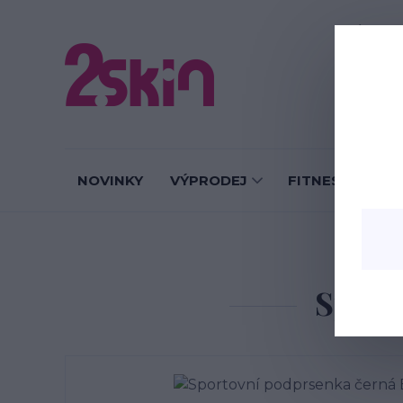
O nás
J
NOVINKY
VÝPRODEJ
FITNESS LEGÍN
Sport