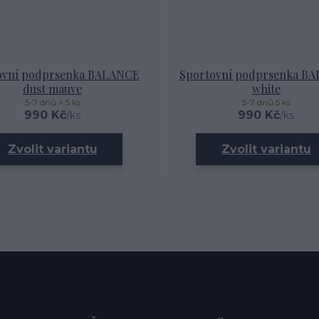
ovní podprsenka BALANCE
Sportovní podprsenka B
dust mauve
white
5-7 dnů > 5 ks
5-7 dnů 5 ks
990 Kč
990 Kč
/
ks
/
ks
Zvolit variantu
Zvolit variantu