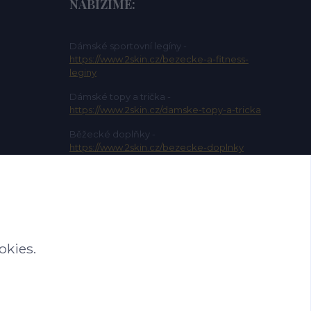
NABÍZÍME:
Dámské sportovní legíny -
https://www.2skin.cz/bezecke-a-fitness-
leginy
Dámské topy a trička -
https://www.2skin.cz/damske-topy-a-tricka
Běžecké doplňky -
https://www.2skin.cz/bezecke-doplnky
Dámské sportovní kalhoty -
https://www.2skin.cz/damske-sportovni-
kalhoty
okies.