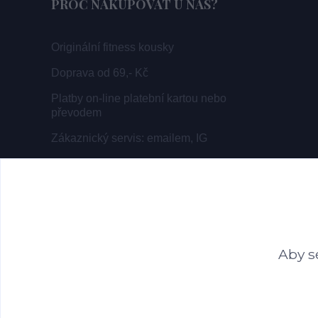
PROČ NAKUPOVAT U NÁS?
Originální fitness kousky
Doprava od 69,- Kč
Platby on-line platební kartou nebo
převodem
Zákaznický servis: emailem, IG
Aby s