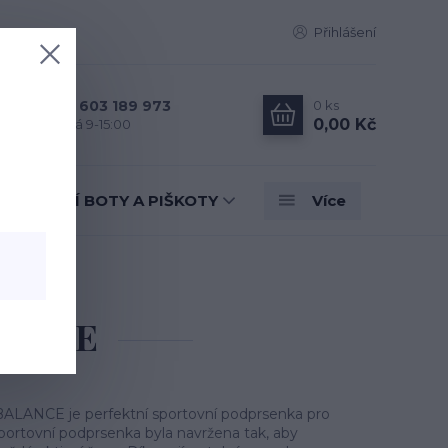
Přihlášení
0
ks
+420 603 189 973
0,00 Kč
Po - Pá 9-15:00
TANEČNÍ BOTY A PIŠKOTY
Více
E
ALANCE
BALANCE je perfektní sportovní podprsenka pro
 sportovní podprsenka byla navržena tak, aby