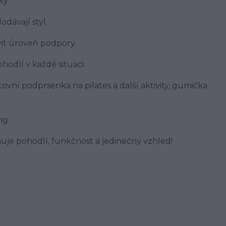
ky:
dávají styl.
vit úroveň podpory.
hodlí v každé situaci.
ovní podprsenka na pilates a další aktivity, gumička
ng.
uje pohodlí, funkčnost a jedinečný vzhled!