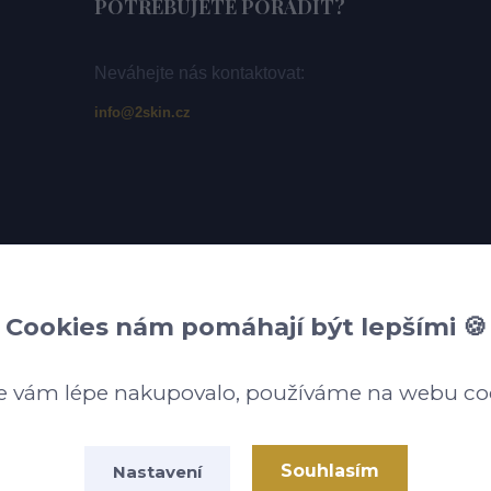
POTŘEBUJETE PORADIT?
Neváhejte nás kontaktovat:
info@2skin.cz
Cookies nám pomáhají být lepšími 🍪
e vám lépe nakupovalo, používáme na webu co
Souhlasím
Nastavení