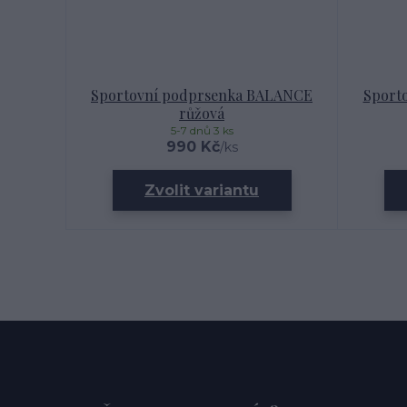
Sportovní podprsenka BALANCE
Sport
růžová
5-7 dnů 3 ks
990 Kč
/
ks
Zvolit variantu