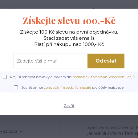
ak nakupovat
Doprava a platba
Kontakty
Více
Získejte slevu 100,-Kč
Získejte 100 Kč slevu na první objednávku.
Hledat
Stačí zadat váš email;)
Platí při nákupu nad 1000,- Kč
Odeslat
Y
TOPY A TRIČKA
SPORTOVNÍ PODPRSENKY
Přeji si odebírat novinky e-mailem dle
podmínek zpracování osobních údajů
.
Úvod
SPORTOVNÍ PODPRSENKY
Sportovní podprsenka černá BALANC
Souhlasím se
zpracováním osobních údajů
pro účely registrace.
ovní podprsenka černá B
Zavřít
Sportovní podprsenka 
jakoukoli aktivitu Tato