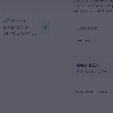
vyhovovala potřebám ka
vložkám si můžete při
popruhy na zádech ji odli
Dostupnost
Velikost
990 Kč
/
ks
818 Kč
bez DPH
Číslo produktu:
1646-3