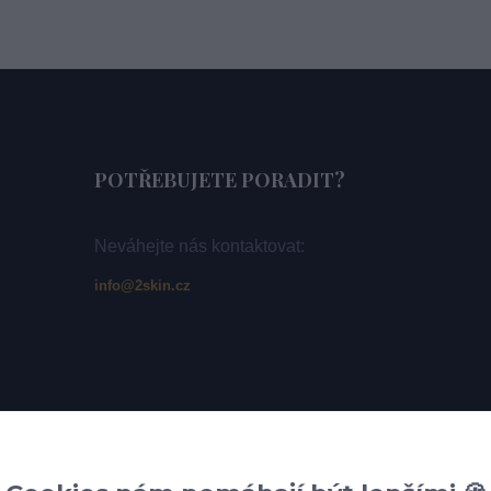
POTŘEBUJETE PORADIT?
Neváhejte nás kontaktovat:
info@2skin.cz