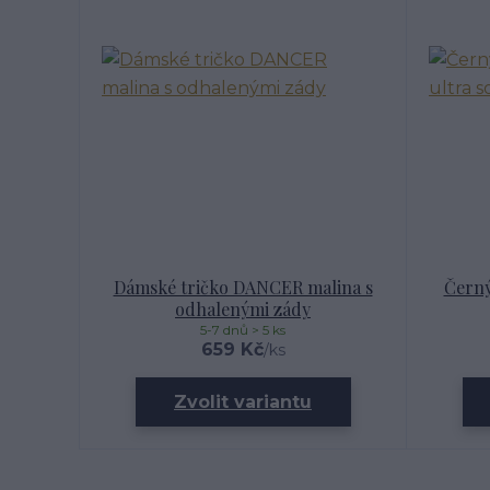
Dámské tričko DANCER malina s
Černý
odhalenými zády
5-7 dnů > 5 ks
659 Kč
/
ks
Zvolit variantu