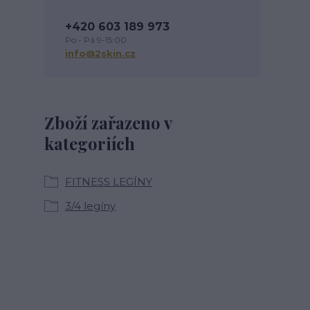
+420 603 189 973
Po - Pá 9-15:00
info@2skin.cz
Zboží zařazeno v
kategoriích
FITNESS LEGÍNY
3/4 legíny