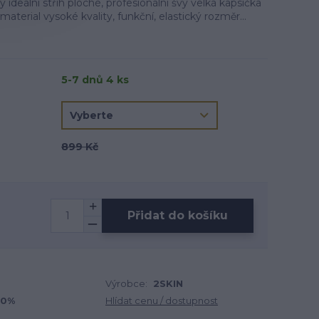
ideální střih ploché, profesionální švy velká kapsička
material vysoké kvality, funkční, elastický rozměr...
5-7 dnů 4 ks
899 Kč
Přidat do košíku
Výrobce:
2SKIN
20%
Hlídat cenu / dostupnost