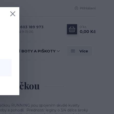
Přihlášení
0
ks
+420 603 189 973
0,00 Kč
Po - Pá 9-15:00
TANEČNÍ BOTY A PIŠKOTY
Více
ičkou
kapsičkou
psičkou RUNNING jsou spojením skvělé kvality
roby a pohodlí. Přednosti: legíny o 3/4 délce široký