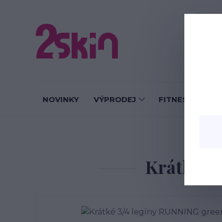
O nás
J
NOVINKY
VÝPRODEJ
FITNESS LEGÍN
Úvo
Krátké 3