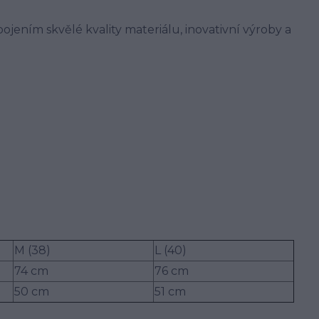
jením skvělé kvality materiálu, inovativní výroby a
M (38)
L (40)
74 cm
76 cm
50 cm
51 cm