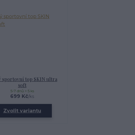
 sportovní top SKIN ultra
soft
5-7 dnů > 5 ks
699 Kč
/
ks
Zvolit variantu