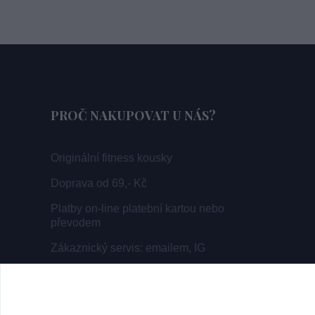
PROČ NAKUPOVAT U NÁS?
Originální fitness kousky
Doprava od 69,- Kč
Platby on-line platební kartou nebo
převodem
Zákaznický servis: emailem, IG