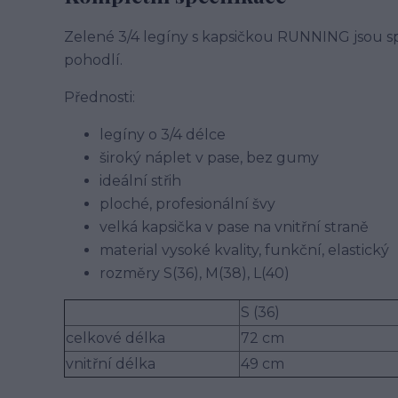
Zelené 3/4 legíny s kapsičkou RUNNING jsou spo
pohodlí.
Přednosti:
legíny o 3/4 délce
široký náplet v pase, bez gumy
ideální střih
ploché, profesionální švy
velká kapsička v pase na vnitřní straně
material vysoké kvality, funkční, elastický
rozměry S(36), M(38), L(40)
S (36)
celkové délka
72 cm
vnitřní délka
49 cm