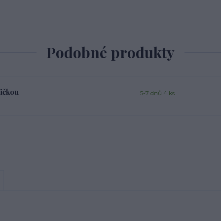
Podobné produkty
ičkou
5-7 dnů 4 ks