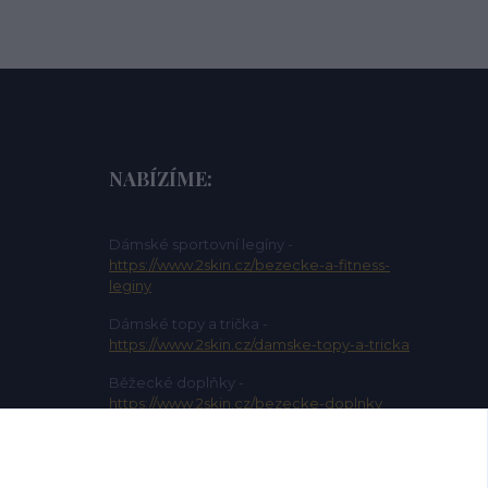
NABÍZÍME:
Dámské sportovní legíny -
https://www.2skin.cz/bezecke-a-fitness-
leginy
Dámské topy a trička -
https://www.2skin.cz/damske-topy-a-tricka
Běžecké doplňky -
https://www.2skin.cz/bezecke-doplnky
Dámské sportovní kalhoty -
https://www.2skin.cz/damske-sportovni-
kalhoty